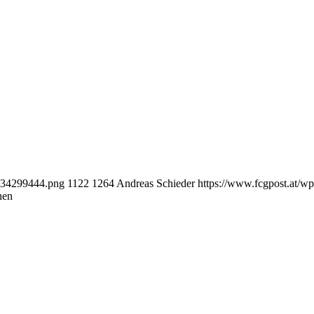
0934299444.png
1122
1264
Andreas Schieder
https://www.fcgpost.at/w
nen