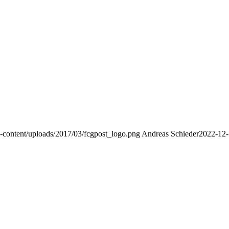
p-content/uploads/2017/03/fcgpost_logo.png
Andreas Schieder
2022-12-