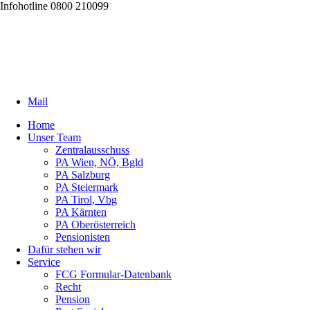
Infohotline 0800 210099
Mail
Home
Unser Team
Zentralausschuss
PA Wien, NÖ, Bgld
PA Salzburg
PA Steiermark
PA Tirol, Vbg
PA Kärnten
PA Oberösterreich
Pensionisten
Dafür stehen wir
Service
FCG Formular-Datenbank
Recht
Pension