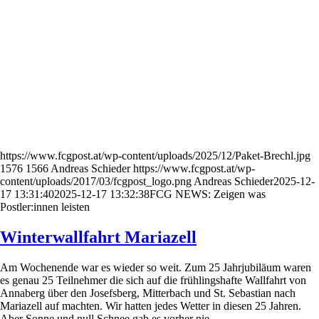
https://www.fcgpost.at/wp-content/uploads/2025/12/Paket-Brechl.jpg
1576
1566
Andreas Schieder
https://www.fcgpost.at/wp-
content/uploads/2017/03/fcgpost_logo.png
Andreas Schieder
2025-12-
17 13:31:40
2025-12-17 13:32:38
FCG NEWS: Zeigen was
Postler:innen leisten
Winterwallfahrt Mariazell
Am Wochenende war es wieder so weit. Zum 25 Jahrjubiläum waren
es genau 25 Teilnehmer die sich auf die frühlingshafte Wallfahrt von
Annaberg über den Josefsberg, Mitterbach und St. Sebastian nach
Mariazell auf machten. Wir hatten jedes Wetter in diesen 25 Jahren.
Aber Sonne und null Schnee gab es vorher nie.