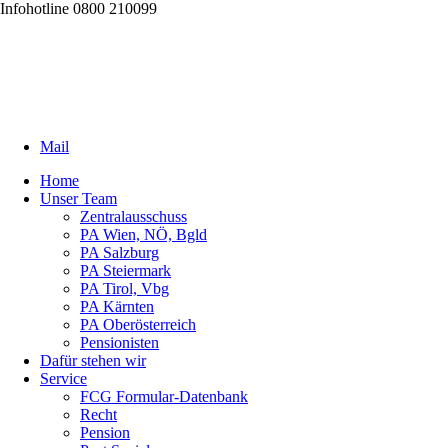
Infohotline 0800 210099
Mail
Home
Unser Team
Zentralausschuss
PA Wien, NÖ, Bgld
PA Salzburg
PA Steiermark
PA Tirol, Vbg
PA Kärnten
PA Oberösterreich
Pensionisten
Dafür stehen wir
Service
FCG Formular-Datenbank
Recht
Pension