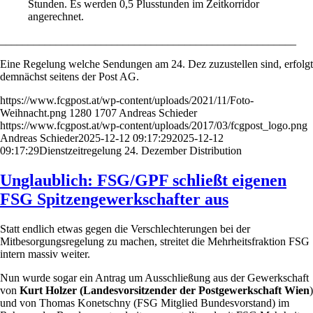
Stunden. Es werden 0,5 Plusstunden im Zeitkorridor
angerechnet.
_____________________________________________________
Eine Regelung welche Sendungen am 24. Dez zuzustellen sind, erfolgt
demnächst seitens der Post AG.
https://www.fcgpost.at/wp-content/uploads/2021/11/Foto-
Weihnacht.png
1280
1707
Andreas Schieder
https://www.fcgpost.at/wp-content/uploads/2017/03/fcgpost_logo.png
Andreas Schieder
2025-12-12 09:17:29
2025-12-12
09:17:29
Dienstzeitregelung 24. Dezember Distribution
Unglaublich: FSG/GPF schließt eigenen
FSG Spitzengewerkschafter aus
Statt endlich etwas gegen die Verschlechterungen bei der
Mitbesorgungsregelung zu machen, streitet die Mehrheitsfraktion FSG
intern massiv weiter.
Nun wurde sogar ein Antrag um Ausschließung aus der Gewerkschaft
von
Kurt Holzer (Landesvorsitzender der Postgewerkschaft Wien
)
und von Thomas Konetschny (FSG Mitglied Bundesvorstand) im