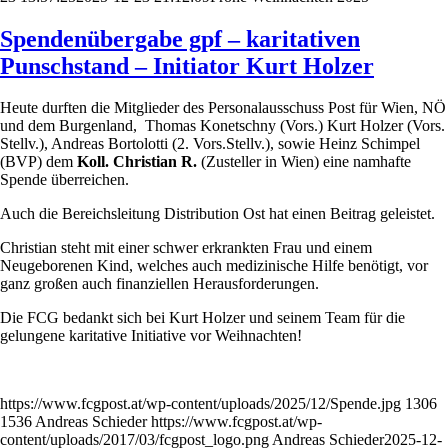
Spendenübergabe gpf – karitativen
Punschstand – Initiator Kurt Holzer
Heute durften die Mitglieder des Personalausschuss Post für Wien, NÖ
und dem Burgenland, Thomas Konetschny (Vors.) Kurt Holzer (Vors.
Stellv.), Andreas Bortolotti (2. Vors.Stellv.), sowie Heinz Schimpel
(BVP) dem
Koll. Christian R.
(Zusteller in Wien) eine namhafte
Spende überreichen.
Auch die Bereichsleitung Distribution Ost hat einen Beitrag geleistet.
Christian steht mit einer schwer erkrankten Frau und einem
Neugeborenen Kind, welches auch medizinische Hilfe benötigt, vor
ganz großen auch finanziellen Herausforderungen.
Die FCG bedankt sich bei Kurt Holzer und seinem Team für die
gelungene karitative Initiative vor Weihnachten!
https://www.fcgpost.at/wp-content/uploads/2025/12/Spende.jpg
1306
1536
Andreas Schieder
https://www.fcgpost.at/wp-
content/uploads/2017/03/fcgpost_logo.png
Andreas Schieder
2025-12-