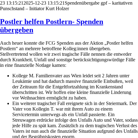
23 13:15:21
2025-12-23 13:15:21
Spendenübergabe gpf – karitativen
Punschstand – Initiator Kurt Holzer
Postler helfen Postlern- Spenden
übergeben
Auch heuer konnte die FCG Spenden aus der Aktion „Postler helfen
Postlern“ an mehrere betroffene Kolleg:innen übergeben.
Stellvertretend wollen wir zwei tragische Fälle nennen die entweder
durch Krankheit, Unfall und sonstige berücksichtigungswürdige Fälle
in eine finanzielle Notlage kamen:
Kollege M. Familienvater aus Wien leidet seit 2 Jahren unter
Leukämie und hat dadurch massive finanzielle Einbußen, weil
der Zeitraum für die Entgeltfortzahlung im Krankenstand
überschritten ist. Wir hoffen eine kleine finanzielle Linderung
vor Weihnachten ermöglicht zu haben.
Ein weiterer tragischer Fall ereignete sich in der Steiermark. Der
Vater von Kollegin T. war mit ihrem Auto zu einem
Servicetermin unterwegs als ein Unfall passierte. Ein
Streuwagen erdrücke infolge den Unfalls Auto und Vater, sodass
jede Hilfe zu spät kam. Zusätzlich zu dem tragischen Verlust des
Vaters ist nun auch die finanzielle Situation aufgrund des Unfalls
und der Begräbniskosten enorm.