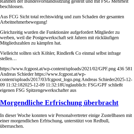
Rahmen der Bundesvorstandssitzung gestellt und mit FSG Mehrheit
beschlossen.
Aus FCG Sicht total rechtswidrig und zum Schaden der gesamten
Arbeitnehmerbewegung!
Gleichzeitig wurden die Funktionäre aufgefordert Mitglieder zu
werben, weil die Postgewerkschaft seit Jahren mit rückläufigen
Mitgliedszahlen zu kämpfen hat.
Vielleicht sollten sich Köhler, Rindler& Co einmal selbst infrage
stellen…
https://www.fcgpost.at/wp-content/uploads/2021/02/GPF.png
436
581
Andreas Schieder
https://www.fcgpost.at/wp-
content/uploads/2017/03/fcgpost_logo.png
Andreas Schieder
2025-12-
09 11:32:18
2025-12-09 11:32:18
Unglaublich: FSG/GPF schließt
eigenen FSG Spitzengewerkschafter aus
Morgendliche Erfrischung überbracht
In dieser Woche konnten wir Personalvertreter einige Zustellbasen mit
einer morgendlichen Erfrischung, unterstützt von Redbull,
überraschen.