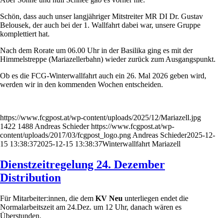
Schön, dass auch unser langjähriger Mitstreiter MR DI Dr. Gustav
Belousek, der auch bei der 1. Wallfahrt dabei war, unsere Gruppe
komplettiert hat.
Nach dem Rorate um 06.00 Uhr in der Basilika ging es mit der
Himmelstreppe (Mariazellerbahn) wieder zurück zum Ausgangspunkt.
Ob es die FCG-Winterwallfahrt auch ein 26. Mal 2026 geben wird,
werden wir in den kommenden Wochen entscheiden.
https://www.fcgpost.at/wp-content/uploads/2025/12/Mariazell.jpg
1422
1488
Andreas Schieder
https://www.fcgpost.at/wp-
content/uploads/2017/03/fcgpost_logo.png
Andreas Schieder
2025-12-
15 13:38:37
2025-12-15 13:38:37
Winterwallfahrt Mariazell
Dienstzeitregelung 24. Dezember
Distribution
Für Mitarbeiter:innen, die dem
KV Neu
unterliegen endet die
Normalarbeitszeit am 24.Dez. um 12 Uhr, danach wären es
Überstunden.