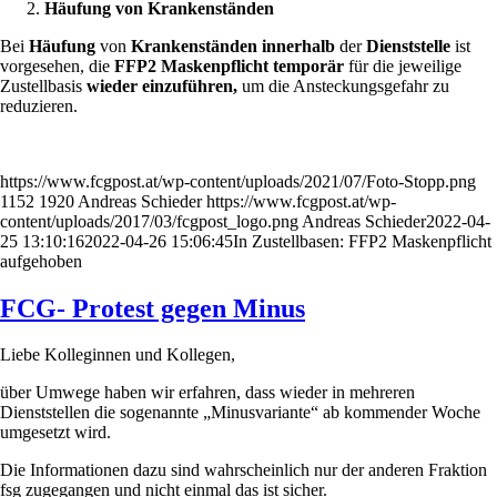
Häufung von Krankenständen
Bei
Häufung
von
Krankenständen
innerhalb
der
Dienststelle
ist
vorgesehen, die
FFP2 Maskenpflicht temporär
für die jeweilige
Zustellbasis
wieder
einzuführen,
um die Ansteckungsgefahr zu
reduzieren.
https://www.fcgpost.at/wp-content/uploads/2021/07/Foto-Stopp.png
1152
1920
Andreas Schieder
https://www.fcgpost.at/wp-
content/uploads/2017/03/fcgpost_logo.png
Andreas Schieder
2022-04-
25 13:10:16
2022-04-26 15:06:45
In Zustellbasen: FFP2 Maskenpflicht
aufgehoben
FCG- Protest gegen Minus
Liebe Kolleginnen und Kollegen,
über Umwege haben wir erfahren, dass wieder in mehreren
Dienststellen die sogenannte „Minusvariante“ ab kommender Woche
umgesetzt wird.
Die Informationen dazu sind wahrscheinlich nur der anderen Fraktion
fsg zugegangen und nicht einmal das ist sicher.