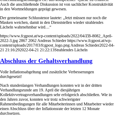
Auch die anschließende Diskussion ist von sachlicher Konstruktivität
in den Wortmeldungen geprägt gewesen.
Der gemeinsame Schlusstenor lautete: „Jetzt müssen nur noch die
Masken weichen, damit in den Dienststellen wieder strahlendes
Lächeln wahrnehmbar wird…“
https://www.fcgpost.at/wp-content/uploads/2022/04/ZB-8082_April-
2022-3.jpg
2867
2062
Andreas Schieder
https://www.fcgpost.at/wp-
content/uploads/2017/03/fcgpost_logo.png
Andreas Schieder
2022-04-
21 21:16:29
2022-04-21 21:22:13
Strahlendes Lächeln
Abschluss der Gehaltsverhandlung
Volle Inflationsabgeltung und zusätzliche Verbesserungen
durchgesetzt!
Nach stundenlangen Verhandlungen konnten wir in der dritten
Verhandlungsrunde am 19. April die diesjährigen
Kollektivvertragsverhandlungen sehr erfolgreich abschließen. Wie in
den Jahren zuvor, konnten wir trotz schwierigster
Rahmenbedingungen für alle Mitarbeiterinnen und Mitarbeiter wieder
einen Abschluss über der Inflationsrate der letzten 12 Monate
durchsetzen.