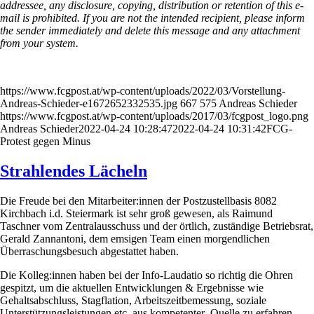
addressee, any disclosure, copying, distribution or retention of this e-
mail is prohibited. If you are not the intended recipient, please inform
the sender immediately and delete this message and any attachment
from your system.
https://www.fcgpost.at/wp-content/uploads/2022/03/Vorstellung-
Andreas-Schieder-e1672652332535.jpg
667
575
Andreas Schieder
https://www.fcgpost.at/wp-content/uploads/2017/03/fcgpost_logo.png
Andreas Schieder
2022-04-24 10:28:47
2022-04-24 10:31:42
FCG-
Protest gegen Minus
Strahlendes Lächeln
Die Freude bei den Mitarbeiter:innen der Postzustellbasis 8082
Kirchbach i.d. Steiermark ist sehr groß gewesen, als Raimund
Taschner vom Zentralausschuss und der örtlich, zuständige Betriebsrat,
Gerald Zannantoni, dem emsigen Team einen morgendlichen
Überraschungsbesuch abgestattet haben.
Die Kolleg:innen haben bei der Info-Laudatio so richtig die Ohren
gespitzt, um die aktuellen Entwicklungen & Ergebnisse wie
Gehaltsabschluss, Stagflation, Arbeitszeitbemessung, soziale
Unterstützungsleistungen etc. aus kompetenter Quelle zu erfahren.