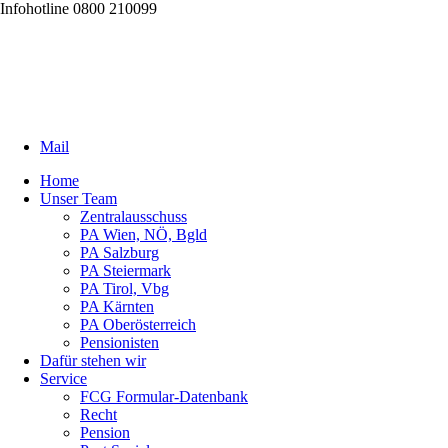
Infohotline 0800 210099
Mail
Home
Unser Team
Zentralausschuss
PA Wien, NÖ, Bgld
PA Salzburg
PA Steiermark
PA Tirol, Vbg
PA Kärnten
PA Oberösterreich
Pensionisten
Dafür stehen wir
Service
FCG Formular-Datenbank
Recht
Pension