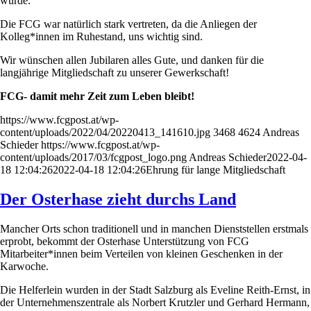
wurde.
Die FCG war natürlich stark vertreten, da die Anliegen der
Kolleg*innen im Ruhestand, uns wichtig sind.
Wir wünschen allen Jubilaren alles Gute, und danken für die
langjährige Mitgliedschaft zu unserer Gewerkschaft!
FCG- damit mehr Zeit zum Leben bleibt!
https://www.fcgpost.at/wp-
content/uploads/2022/04/20220413_141610.jpg
3468
4624
Andreas
Schieder
https://www.fcgpost.at/wp-
content/uploads/2017/03/fcgpost_logo.png
Andreas Schieder
2022-04-
18 12:04:26
2022-04-18 12:04:26
Ehrung für lange Mitgliedschaft
Der Osterhase zieht durchs Land
Mancher Orts schon traditionell und in manchen Dienststellen erstmals
erprobt, bekommt der Osterhase Unterstützung von FCG
Mitarbeiter*innen beim Verteilen von kleinen Geschenken in der
Karwoche.
Die Helferlein wurden in der Stadt Salzburg als Eveline Reith-Ernst, in
der Unternehmenszentrale als Norbert Krutzler und Gerhard Hermann,