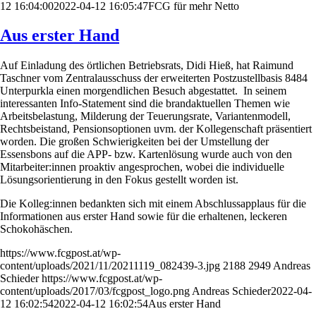
12 16:04:00
2022-04-12 16:05:47
FCG für mehr Netto
Aus erster Hand
Auf Einladung des örtlichen Betriebsrats, Didi Hieß, hat Raimund
Taschner vom Zentralausschuss der erweiterten Postzustellbasis 8484
Unterpurkla einen morgendlichen Besuch abgestattet. In seinem
interessanten Info-Statement sind die brandaktuellen Themen wie
Arbeitsbelastung, Milderung der Teuerungsrate, Variantenmodell,
Rechtsbeistand, Pensionsoptionen uvm. der Kollegenschaft präsentiert
worden. Die großen Schwierigkeiten bei der Umstellung der
Essensbons auf die APP- bzw. Kartenlösung wurde auch von den
Mitarbeiter:innen proaktiv angesprochen, wobei die individuelle
Lösungsorientierung in den Fokus gestellt worden ist.
Die Kolleg:innen bedankten sich mit einem Abschlussapplaus für die
Informationen aus erster Hand sowie für die erhaltenen, leckeren
Schokohäschen.
https://www.fcgpost.at/wp-
content/uploads/2021/11/20211119_082439-3.jpg
2188
2949
Andreas
Schieder
https://www.fcgpost.at/wp-
content/uploads/2017/03/fcgpost_logo.png
Andreas Schieder
2022-04-
12 16:02:54
2022-04-12 16:02:54
Aus erster Hand