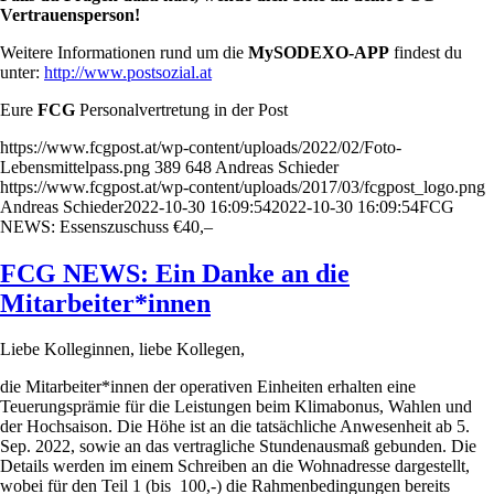
Vertrauensperson!
Weitere Informationen rund um die
MySODEXO-APP
findest du
unter:
http://www.postsozial.at
Eure
FCG
Personalvertretung in der Post
https://www.fcgpost.at/wp-content/uploads/2022/02/Foto-
Lebensmittelpass.png
389
648
Andreas Schieder
https://www.fcgpost.at/wp-content/uploads/2017/03/fcgpost_logo.png
Andreas Schieder
2022-10-30 16:09:54
2022-10-30 16:09:54
FCG
NEWS: Essenszuschuss €40,–
FCG NEWS: Ein Danke an die
Mitarbeiter*innen
Liebe Kolleginnen, liebe Kollegen,
die Mitarbeiter*innen der operativen Einheiten erhalten eine
Teuerungsprämie für die Leistungen beim Klimabonus, Wahlen und
der Hochsaison. Die Höhe ist an die tatsächliche Anwesenheit ab 5.
Sep. 2022, sowie an das vertragliche Stundenausmaß gebunden. Die
Details werden im einem Schreiben an die Wohnadresse dargestellt,
wobei für den Teil 1 (bis 100,-) die Rahmenbedingungen bereits