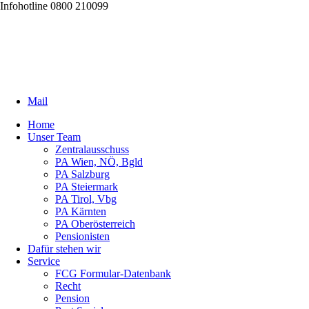
Infohotline 0800 210099
Mail
Home
Unser Team
Zentralausschuss
PA Wien, NÖ, Bgld
PA Salzburg
PA Steiermark
PA Tirol, Vbg
PA Kärnten
PA Oberösterreich
Pensionisten
Dafür stehen wir
Service
FCG Formular-Datenbank
Recht
Pension