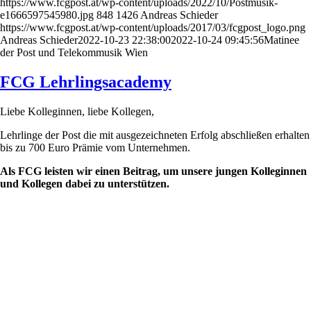
https://www.fcgpost.at/wp-content/uploads/2022/10/Postmusik-
e1666597545980.jpg
848
1426
Andreas Schieder
https://www.fcgpost.at/wp-content/uploads/2017/03/fcgpost_logo.png
Andreas Schieder
2022-10-23 22:38:00
2022-10-24 09:45:56
Matinee
der Post und Telekommusik Wien
FCG Lehrlingsacademy
Liebe Kolleginnen, liebe Kollegen,
Lehrlinge der Post die mit ausgezeichneten Erfolg abschließen erhalten
bis zu 700 Euro Prämie vom Unternehmen.
Als FCG leisten wir einen Beitrag, um unsere jungen Kolleginnen
und Kollegen dabei zu unterstützen.