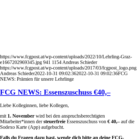
https://www.fcgpost.at/wp-content/uploads/2022/10/Lehrling-Graz-
e1667202969345.jpg
941
1154
Andreas Schieder
https://www.fcgpost.at/wp-content/uploads/2017/03/fcgpost_logo.png
Andreas Schieder
2022-10-31 09:02:36
2022-10-31 09:02:36
FCG
NEWS: Prämien für unsere Lehrlinge
FCG NEWS: Essenszuschuss €40,–
Liebe Kolleginnen, liebe Kollegen,
mit
1. November
wird bei den anspruchsberechtigten
Mitarbeiter*innen der
steuerfreie
Essenszuschuss von
€ 40,–
auf die
Sodexo Karte (App) aufgebucht.
Falls du Fragen dazu hast, wende dich bitte an deine FCG-