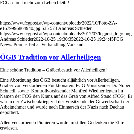
FCG- damit mehr zum Leben bleibt!
https://www.fcgpost.at/wp-content/uploads/2022/10/Foto-ZA-
e1679996864940.jpg
535
573
Andreas Schieder
https://www.fcgpost.at/wp-content/uploads/2017/03/fcgpost_logo.png
Andreas Schieder
2022-10-25 19:30:35
2022-10-25 19:24:45
FCG
News: Prämie Teil 2- Verhandlung Vorstand
ÖGB Tradition vor Allerheiligen
Eine schöne Tradition – Gräberbesuch vor Allerheiligen!
Eine Abordnung des ÖGB besucht alljährlich vor Allerheiligen,
Gräber von verstorbenen Funktionären. FCG Vorsitzender Dr. Nobert
Schnedl, sowie Kontrollvorsitzender Manfred Wiedner legten im
Namen der FCG den Kranz auf das Grab von Alfred Staud (FCG). Er
war in der Zwischenkriegszeit der Vorsitzende der Gewerkschaft der
Arbeitnehmer und wurde nach Einmarsch der Nazis nach Dachau
deportiert.
Allen verstorbenen Pionieren wurde im stillen Gedenken die Ehre
erwiesen.