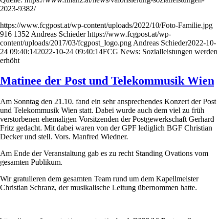
2023-9382/
https://www.fcgpost.at/wp-content/uploads/2022/10/Foto-Familie.jpg
916
1352
Andreas Schieder
https://www.fcgpost.at/wp-
content/uploads/2017/03/fcgpost_logo.png
Andreas Schieder
2022-10-
24 09:40:14
2022-10-24 09:40:14
FCG News: Sozialleistungen werden
erhöht
Matinee der Post und Telekommusik Wien
Am Sonntag den 21.10. fand ein sehr ansprechendes Konzert der Post
und Telekommusik Wien statt. Dabei wurde auch dem viel zu früh
verstorbenen ehemaligen Vorsitzenden der Postgewerkschaft Gerhard
Fritz gedacht. Mit dabei waren von der GPF lediglich BGF Christian
Decker und stell. Vors. Manfred Wiedner.
Am Ende der Veranstaltung gab es zu recht Standing Ovations vom
gesamten Publikum.
Wir gratulieren dem gesamten Team rund um dem Kapellmeister
Christian Schranz, der musikalische Leitung übernommen hatte.