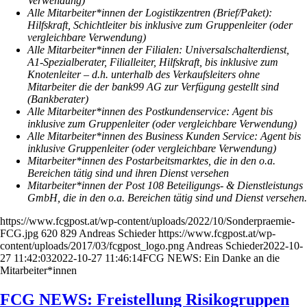
Verwendung)
Alle Mitarbeiter*innen der Logistikzentren (Brief/Paket):
Hilfskraft, Schichtleiter bis inklusive zum Gruppenleiter (oder
vergleichbare Verwendung)
Alle Mitarbeiter*innen der Filialen: Universalschalterdienst,
A1-Spezialberater, Filialleiter, Hilfskraft, bis inklusive zum
Knotenleiter – d.h. unterhalb des Verkaufsleiters ohne
Mitarbeiter die der bank99 AG zur Verfügung gestellt sind
(Bankberater)
Alle Mitarbeiter*innen des Postkundenservice: Agent bis
inklusive zum Gruppenleiter (oder vergleichbare Verwendung)
Alle Mitarbeiter*innen des Business Kunden Service: Agent bis
inklusive Gruppenleiter (oder vergleichbare Verwendung)
Mitarbeiter*innen des Postarbeitsmarktes, die in den o.a.
Bereichen tätig sind und ihren Dienst versehen
Mitarbeiter*innen der Post 108 Beteiligungs- & Dienstleistungs
GmbH, die in den o.a. Bereichen tätig sind und Dienst versehen.
https://www.fcgpost.at/wp-content/uploads/2022/10/Sonderpraemie-
FCG.jpg
620
829
Andreas Schieder
https://www.fcgpost.at/wp-
content/uploads/2017/03/fcgpost_logo.png
Andreas Schieder
2022-10-
27 11:42:03
2022-10-27 11:46:14
FCG NEWS: Ein Danke an die
Mitarbeiter*innen
FCG NEWS: Freistellung Risikogruppen