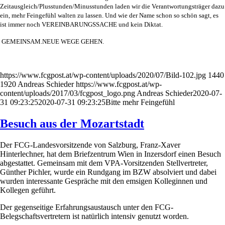
Zeitausgleich/Plusstunden/Minusstunden laden wir die Verantwortungsträger dazu
ein, mehr Feingefühl walten zu lassen. Und wie der Name schon so schön sagt, es
ist immer noch VEREINBARUNGSSACHE und kein Diktat.
GEMEINSAM.NEUE WEGE GEHEN.
https://www.fcgpost.at/wp-content/uploads/2020/07/Bild-102.jpg
1440
1920
Andreas Schieder
https://www.fcgpost.at/wp-
content/uploads/2017/03/fcgpost_logo.png
Andreas Schieder
2020-07-
31 09:23:25
2020-07-31 09:23:25
Bitte mehr Feingefühl
Besuch aus der Mozartstadt
Der FCG-Landesvorsitzende von Salzburg, Franz-Xaver
Hinterlechner, hat dem Briefzentrum Wien in Inzersdorf einen Besuch
abgestattet. Gemeinsam mit dem VPA-Vorsitzenden Stellvertreter,
Günther Pichler, wurde ein Rundgang im BZW absolviert und dabei
wurden interessante Gespräche mit den emsigen Kolleginnen und
Kollegen geführt.
Der gegenseitige Erfahrungsaustausch unter den FCG-
Belegschaftsvertretern ist natürlich intensiv genutzt worden.