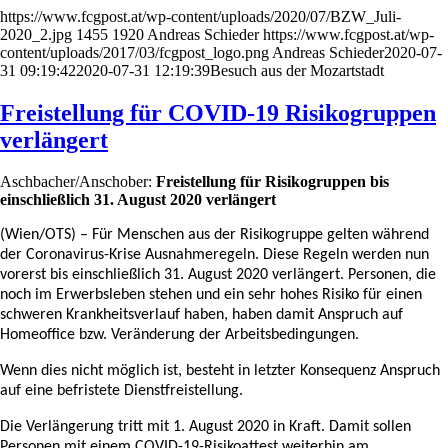
https://www.fcgpost.at/wp-content/uploads/2020/07/BZW_Juli-
2020_2.jpg
1455
1920
Andreas Schieder
https://www.fcgpost.at/wp-
content/uploads/2017/03/fcgpost_logo.png
Andreas Schieder
2020-07-
31 09:19:42
2020-07-31 12:19:39
Besuch aus der Mozartstadt
Freistellung für COVID-19 Risikogruppen
verlängert
Aschbacher/Anschober:
Freistellung für Risikogruppen bis
einschließlich 31. August 2020 verlängert
(Wien/OTS) – Für Menschen aus der Risikogruppe gelten während
der Coronavirus-Krise Ausnahmeregeln. Diese Regeln werden nun
vorerst bis einschließlich 31. August 2020 verlängert. Personen, die
noch im Erwerbsleben stehen und ein sehr hohes Risiko für einen
schweren Krankheitsverlauf haben, haben damit Anspruch auf
Homeoffice bzw. Veränderung der Arbeitsbedingungen.
Wenn dies nicht möglich ist, besteht in letzter Konsequenz Anspruch
auf eine befristete Dienstfreistellung.
Die Verlängerung tritt mit 1. August 2020 in Kraft. Damit sollen
Personen mit einem COVID-19-Risikoattest weiterhin am