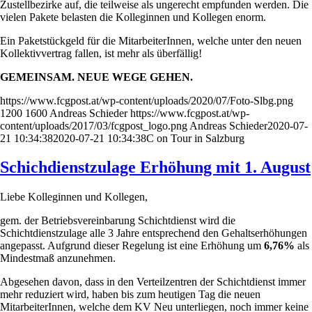
Zustellbezirke auf, die teilweise als ungerecht empfunden werden. Die
vielen Pakete belasten die Kolleginnen und Kollegen enorm.
Ein Paketstückgeld für die MitarbeiterInnen, welche unter den neuen
Kollektivvertrag fallen, ist mehr als überfällig!
GEMEINSAM. NEUE WEGE GEHEN.
https://www.fcgpost.at/wp-content/uploads/2020/07/Foto-Slbg.png
1200
1600
Andreas Schieder
https://www.fcgpost.at/wp-
content/uploads/2017/03/fcgpost_logo.png
Andreas Schieder
2020-07-
21 10:34:38
2020-07-21 10:34:38
C on Tour in Salzburg
Schichdienstzulage Erhöhung mit 1. August
Liebe Kolleginnen und Kollegen,
gem. der Betriebsvereinbarung Schichtdienst wird die
Schichtdienstzulage alle 3 Jahre entsprechend den Gehaltserhöhungen
angepasst. Aufgrund dieser Regelung ist eine Erhöhung um
6,76%
als
Mindestmaß anzunehmen.
Abgesehen davon, dass in den Verteilzentren der Schichtdienst immer
mehr reduziert wird, haben bis zum heutigen Tag die neuen
MitarbeiterInnen, welche dem KV Neu unterliegen, noch immer keine