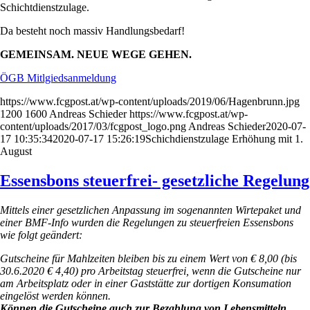
Schichtdienstzulage.
Da besteht noch massiv Handlungsbedarf!
GEMEINSAM. NEUE WEGE GEHEN.
ÖGB Mitlgiedsanmeldung
https://www.fcgpost.at/wp-content/uploads/2019/06/Hagenbrunn.jpg
1200
1600
Andreas Schieder
https://www.fcgpost.at/wp-
content/uploads/2017/03/fcgpost_logo.png
Andreas Schieder
2020-07-
17 10:35:34
2020-07-17 15:26:19
Schichdienstzulage Erhöhung mit 1.
August
Essensbons steuerfrei- gesetzliche Regelung
Mittels einer gesetzlichen Anpassung im sogenannten Wirtepaket und
einer BMF-Info wurden die Regelungen zu steuerfreien Essensbons
wie folgt geändert:
Gutscheine für Mahlzeiten bleiben bis zu einem Wert von € 8,00 (bis
30.6.2020 € 4,40) pro Arbeitstag steuerfrei, wenn die Gutscheine nur
am Arbeitsplatz oder in einer Gaststätte zur dortigen Konsumation
eingelöst werden können.
Können die Gutscheine auch zur Bezahlung von Lebensmitteln