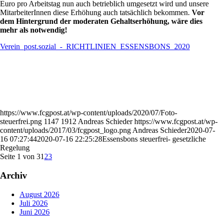
Euro pro Arbeitstag nun auch betrieblich umgesetzt wird und unsere
MitarbeiterInnen diese Erhöhung auch tatsächlich bekommen.
Vor
dem Hintergrund der moderaten Gehaltserhöhung, wäre dies
mehr als notwendig!
Verein_post.sozial_-_RICHTLINIEN_ESSENSBONS_2020
https://www.fcgpost.at/wp-content/uploads/2020/07/Foto-
steuerfrei.png
1147
1912
Andreas Schieder
https://www.fcgpost.at/wp-
content/uploads/2017/03/fcgpost_logo.png
Andreas Schieder
2020-07-
16 07:27:44
2020-07-16 22:25:28
Essensbons steuerfrei- gesetzliche
Regelung
Seite 1 von 3
1
2
3
Archiv
August 2026
Juli 2026
Juni 2026