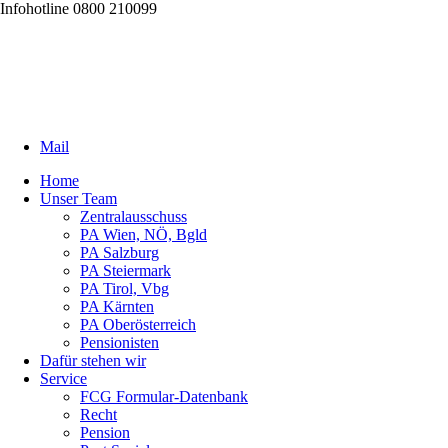
Infohotline 0800 210099
Mail
Home
Unser Team
Zentralausschuss
PA Wien, NÖ, Bgld
PA Salzburg
PA Steiermark
PA Tirol, Vbg
PA Kärnten
PA Oberösterreich
Pensionisten
Dafür stehen wir
Service
FCG Formular-Datenbank
Recht
Pension