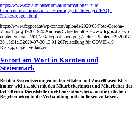
https://www.sozialministerium.at/Informationen-zum-
Coronavirus/Coronavirus—Haeufig-gestellte-Fragen/FAQ–
Risikogruppen.html
https://www.fcgpost.at/wp-content/uploads/2020/03/Foto-Corona-
Virus-II.png
1920
1920
Andreas Schieder
https://www.fcgpost.at/wp-
content/uploads/2017/03/fcgpost_logo.png
Andreas Schieder
2020-07-
30 13:01:13
2020-07-30 13:01:20
Freistellung für COVID-19
Risikogruppen verlängert
Vorort am Wort in Kärnten und
Steiermark
Bei den Systemisierungen in den Filialen und Zustellbasen ist es
immer wichtig, sich mit den Mitarbeiterinnen und Mitarbeiter der
betroffenen Dienststelle direkt auszutauschen, um die örtlichen
Begebenheiten in die Verhandlung mit einfließen zu lassen.