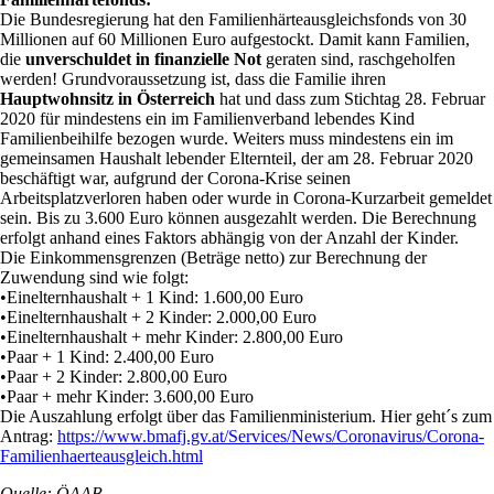
Die Bundesregierung hat den Familienhärteausgleichsfonds von 30
Millionen auf 60 Millionen Euro aufgestockt. Damit kann Familien,
die
unverschuldet in finanzielle Not
geraten sind, raschgeholfen
werden! Grundvoraussetzung ist, dass die Familie ihren
Hauptwohnsitz in Österreich
hat und dass zum Stichtag 28. Februar
2020 für mindestens ein im Familienverband lebendes Kind
Familienbeihilfe bezogen wurde. Weiters muss mindestens ein im
gemeinsamen Haushalt lebender Elternteil, der am 28. Februar 2020
beschäftigt war, aufgrund der Corona-Krise seinen
Arbeitsplatzverloren haben oder wurde in Corona-Kurzarbeit gemeldet
sein. Bis zu 3.600 Euro können ausgezahlt werden. Die Berechnung
erfolgt anhand eines Faktors abhängig von der Anzahl der Kinder.
Die Einkommensgrenzen (Beträge netto) zur Berechnung der
Zuwendung sind wie folgt:
•Einelternhaushalt + 1 Kind: 1.600,00 Euro
•Einelternhaushalt + 2 Kinder: 2.000,00 Euro
•Einelternhaushalt + mehr Kinder: 2.800,00 Euro
•Paar + 1 Kind: 2.400,00 Euro
•Paar + 2 Kinder: 2.800,00 Euro
•Paar + mehr Kinder: 3.600,00 Euro
Die Auszahlung erfolgt über das Familienministerium. Hier geht´s zum
Antrag:
https://www.bmafj.gv.at/Services/News/Coronavirus/Corona-
Familienhaerteausgleich.html
Quelle: ÖAAB