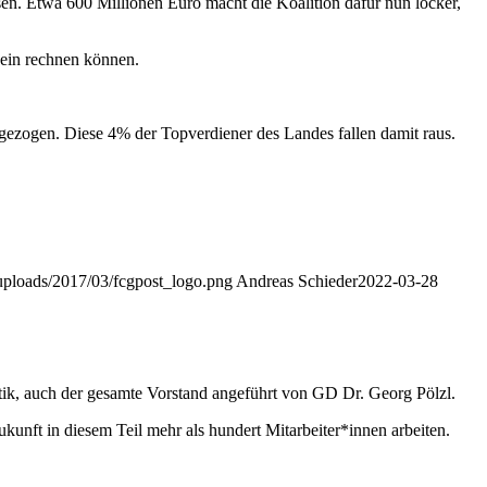
n. Etwa 600 Millionen Euro macht die Koalition dafür nun locker,
hein rechnen können.
ezogen. Diese 4% der Topverdiener des Landes fallen damit raus.
/uploads/2017/03/fcgpost_logo.png
Andreas Schieder
2022-03-28
litik, auch der gesamte Vorstand angeführt von GD Dr. Georg Pölzl.
kunft in diesem Teil mehr als hundert Mitarbeiter*innen arbeiten.