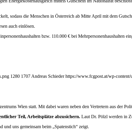
 Energiekostenausgleich mittels Gutschein im Nationalrat beschlosse
elt, sodass die Menschen in Österreich ab Mitte April mit dem Gutsc
esen auch einlösen.
npersonenhaushalten bzw. 110.000 € bei Mehrpersonenhaushalten eing
s.png
1280
1707
Andreas Schieder
https://www.fcgpost.at/wp-content
ikzentrums Wien statt. Mit dabei waren neben den Vertretern aus der Po
tlicher Teil, Arbeitsplätze abzusichern.
Laut Dr. Pölzl werden in Zu
nd und uns gemeinsam beim „Spatenstich“ zeigt.