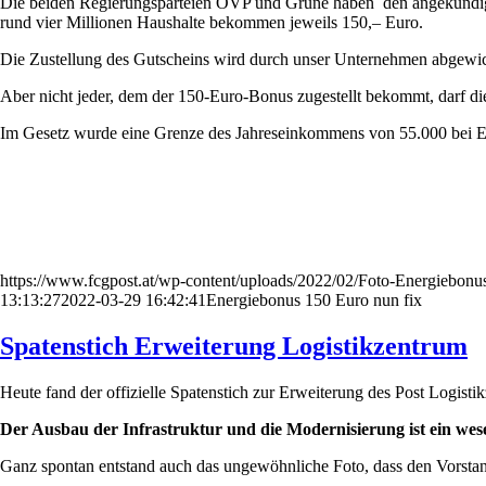
Die beiden Regierungsparteien ÖVP und Grüne haben den angekündigten
rund vier Millionen Haushalte bekommen jeweils 150,– Euro.
Die Zustellung des Gutscheins wird durch unser Unternehmen abgewick
Aber nicht jeder, dem der 150-Euro-Bonus zugestellt bekommt, darf di
Im Gesetz wurde eine Grenze des Jahreseinkommens von 55.000 bei Ei
https://www.fcgpost.at/wp-content/uploads/2022/02/Foto-Energiebonu
13:13:27
2022-03-29 16:42:41
Energiebonus 150 Euro nun fix
Spatenstich Erweiterung Logistikzentrum
Heute fand der offizielle Spatenstich zur Erweiterung des Post Logist
Der Ausbau der Infrastruktur und die Modernisierung ist ein wesen
Ganz spontan entstand auch das ungewöhnliche Foto, dass den Vorsta