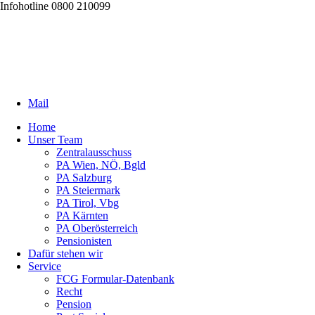
Infohotline 0800 210099
Mail
Home
Unser Team
Zentralausschuss
PA Wien, NÖ, Bgld
PA Salzburg
PA Steiermark
PA Tirol, Vbg
PA Kärnten
PA Oberösterreich
Pensionisten
Dafür stehen wir
Service
FCG Formular-Datenbank
Recht
Pension