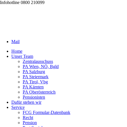
Infohotline 0800 210099
Mail
Home
Unser Team
Zentralausschuss
PA Wien, NÖ, Bgld
PA Salzburg
PA Steiermark
PA Tirol, Vbg
PA Kärnten
PA Oberösterreich
Pensionisten
Dafür stehen wir
Service
FCG Formular-Datenbank
Recht
Pension