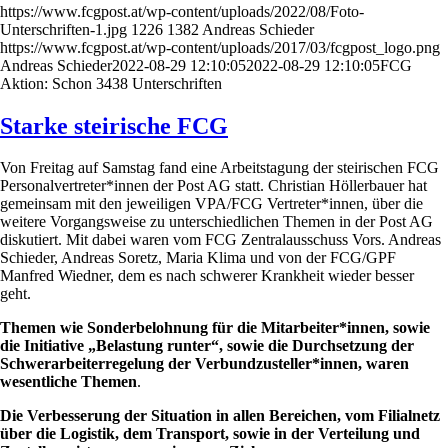
https://www.fcgpost.at/wp-content/uploads/2022/08/Foto-
Unterschriften-1.jpg
1226
1382
Andreas Schieder
https://www.fcgpost.at/wp-content/uploads/2017/03/fcgpost_logo.png
Andreas Schieder
2022-08-29 12:10:05
2022-08-29 12:10:05
FCG
Aktion: Schon 3438 Unterschriften
Starke steirische FCG
Von Freitag auf Samstag fand eine Arbeitstagung der steirischen FCG
Personalvertreter*innen der Post AG statt. Christian Höllerbauer hat
gemeinsam mit den jeweiligen VPA/FCG Vertreter*innen, über die
weitere Vorgangsweise zu unterschiedlichen Themen in der Post AG
diskutiert. Mit dabei waren vom FCG Zentralausschuss Vors. Andreas
Schieder, Andreas Soretz, Maria Klima und von der FCG/GPF
Manfred Wiedner, dem es nach schwerer Krankheit wieder besser
geht.
Themen wie Sonderbelohnung für die Mitarbeiter*innen, sowie
die Initiative „Belastung runter“, sowie die Durchsetzung der
Schwerarbeiterregelung der Verbundzusteller*innen, waren
wesentliche Themen
.
Die Verbesserung der Situation in allen Bereichen, vom Filialnetz
über die Logistik, dem Transport, sowie in der Verteilung und