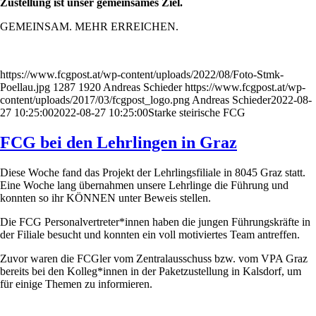
Zustellung ist unser gemeinsames Ziel.
GEMEINSAM. MEHR ERREICHEN.
https://www.fcgpost.at/wp-content/uploads/2022/08/Foto-Stmk-
Poellau.jpg
1287
1920
Andreas Schieder
https://www.fcgpost.at/wp-
content/uploads/2017/03/fcgpost_logo.png
Andreas Schieder
2022-08-
27 10:25:00
2022-08-27 10:25:00
Starke steirische FCG
FCG bei den Lehrlingen in Graz
Diese Woche fand das Projekt der Lehrlingsfiliale in 8045 Graz statt.
Eine Woche lang übernahmen unsere Lehrlinge die Führung und
konnten so ihr KÖNNEN unter Beweis stellen.
Die FCG Personalvertreter*innen haben die jungen Führungskräfte in
der Filiale besucht und konnten ein voll motiviertes Team antreffen.
Zuvor waren die FCGler vom Zentralausschuss bzw. vom VPA Graz
bereits bei den Kolleg*innen in der Paketzustellung in Kalsdorf, um
für einige Themen zu informieren.