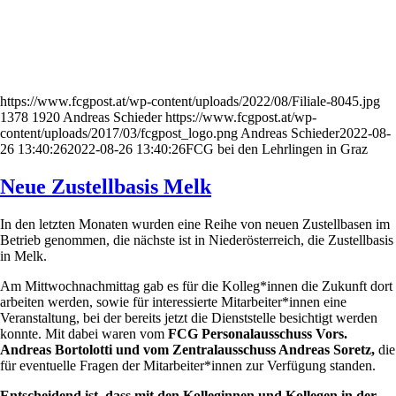
https://www.fcgpost.at/wp-content/uploads/2022/08/Filiale-8045.jpg
1378
1920
Andreas Schieder
https://www.fcgpost.at/wp-
content/uploads/2017/03/fcgpost_logo.png
Andreas Schieder
2022-08-
26 13:40:26
2022-08-26 13:40:26
FCG bei den Lehrlingen in Graz
Neue Zustellbasis Melk
In den letzten Monaten wurden eine Reihe von neuen Zustellbasen im
Betrieb genommen, die nächste ist in Niederösterreich, die Zustellbasis
in Melk.
Am Mittwochnachmittag gab es für die Kolleg*innen die Zukunft dort
arbeiten werden, sowie für interessierte Mitarbeiter*innen eine
Veranstaltung, bei der bereits jetzt die Dienststelle besichtigt werden
konnte. Mit dabei waren vom
FCG Personalausschuss Vors.
Andreas Bortolotti und vom Zentralausschuss Andreas Soretz,
die
für eventuelle Fragen der Mitarbeiter*innen zur Verfügung standen.
Entscheidend ist, dass mit den Kolleginnen und Kollegen in der