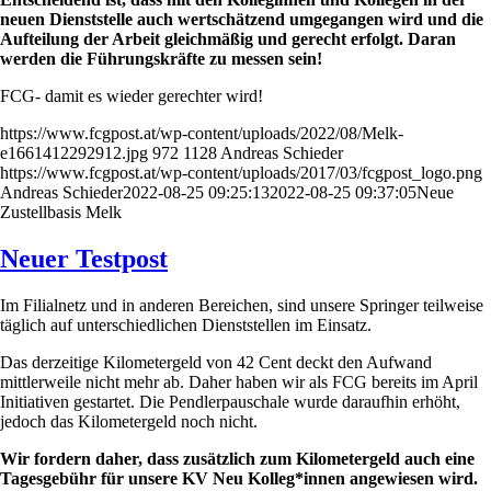
neuen Dienststelle auch wertschätzend umgegangen wird und die
Aufteilung der Arbeit gleichmäßig und gerecht erfolgt. Daran
werden die Führungskräfte zu messen sein!
FCG- damit es wieder gerechter wird!
https://www.fcgpost.at/wp-content/uploads/2022/08/Melk-
e1661412292912.jpg
972
1128
Andreas Schieder
https://www.fcgpost.at/wp-content/uploads/2017/03/fcgpost_logo.png
Andreas Schieder
2022-08-25 09:25:13
2022-08-25 09:37:05
Neue
Zustellbasis Melk
Neuer Testpost
Im Filialnetz und in anderen Bereichen, sind unsere Springer teilweise
täglich auf unterschiedlichen Dienststellen im Einsatz.
Das derzeitige Kilometergeld von 42 Cent deckt den Aufwand
mittlerweile nicht mehr ab. Daher haben wir als FCG bereits im April
Initiativen gestartet. Die Pendlerpauschale wurde daraufhin erhöht,
jedoch das Kilometergeld noch nicht.
Wir fordern daher, dass zusätzlich zum Kilometergeld auch eine
Tagesgebühr für unsere KV Neu Kolleg*innen angewiesen wird.