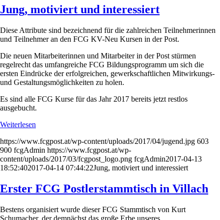
Jung, motiviert und interessiert
Diese Attribute sind bezeichnend für die zahlreichen Teilnehmerinnen
und Teilnehmer an den FCG KV-Neu Kursen in der Post.
Die neuen Mitarbeiterinnen und Mitarbeiter in der Post stürmen
regelrecht das umfangreiche FCG Bildungsprogramm um sich die
ersten Eindrücke der erfolgreichen, gewerkschaftlichen Mitwirkungs-
und Gestaltungsmöglichkeiten zu holen.
Es sind alle FCG Kurse für das Jahr 2017 bereits jetzt restlos
ausgebucht.
Weiterlesen
https://www.fcgpost.at/wp-content/uploads/2017/04/jugend.jpg
603
900
fcgAdmin
https://www.fcgpost.at/wp-
content/uploads/2017/03/fcgpost_logo.png
fcgAdmin
2017-04-13
18:52:40
2017-04-14 07:44:22
Jung, motiviert und interessiert
Erster FCG Postlerstammtisch in Villach
Bestens organisiert wurde dieser FCG Stammtisch von Kurt
Schumacher, der demnächst das große Erbe unseres