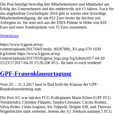
Die Post beteiligt freiwillig ihre Mitarbeiterinnen und Mitarbeiter am
Erfolg des Unternehmens und das mittlerweile seit 15 Jahren. Auch für
das abgelaufene Geschäftsjahr 2016 gibt es wieder eine freiwillige
Mitarbeiterbeteiligung, die mit 853 Euro brutto die höchste seit
Anbeginn ist. Sie setzt sich aus der EBIT-Prämie in Höhe von 818
Euro und einer Sonderprämie von 35 Euro zusammen.
Weiterlesen
https://www.fcgpost.at/wp-
content/uploads/2017/04/Fotolia_90287886_XS.png
670
1030
fcgAdmin
https://www.fcgpost.at/wp-
content/uploads/2017/03/fcgpost_logo.png
fcgAdmin
2017-04-20
15:23:57
2017-04-20 15:26:20
€ 853.- Ihr habt es euch verdient!
GPF-Frauenklausurtagung
Vom 29. – 31.3.2017 fand in Bad Ischl die Klausur der GPF-
Bundesfrauenleitung statt.
Die Post AG war mit den FCG Kolleginnen Maria Klima (GPF FCG
Vorsitzende), Christine Filippits, Sandra Griesauer, Cäcilia Roitner,
Silvia Reiter, Linda Augsten, Iris Trippold, Brigitte EßL und Theresia
Wagenbichler stark vertreten. Seitens der A1 Telekom nahmen 5 FCG