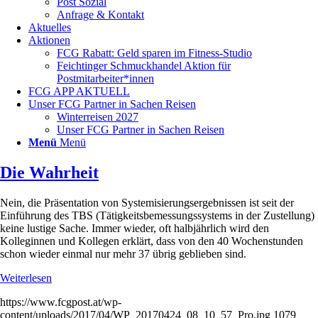
Post Sozial
Anfrage & Kontakt
Aktuelles
Aktionen
FCG Rabatt: Geld sparen im Fitness-Studio
Feichtinger Schmuckhandel Aktion für
Postmitarbeiter*innen
FCG APP AKTUELL
Unser FCG Partner in Sachen Reisen
Winterreisen 2027
Unser FCG Partner in Sachen Reisen
Menü
Menü
Die Wahrheit
Nein, die Präsentation von Systemisierungsergebnissen ist seit der
Einführung des TBS (Tätigkeitsbemessungssystems in der Zustellung)
keine lustige Sache. Immer wieder, oft halbjährlich wird den
Kolleginnen und Kollegen erklärt, dass von den 40 Wochenstunden
schon wieder einmal nur mehr 37 übrig geblieben sind.
Weiterlesen
https://www.fcgpost.at/wp-
content/uploads/2017/04/WP_20170424_08_10_57_Pro.jpg
1079