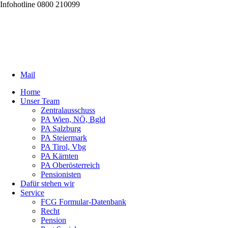
Infohotline 0800 210099
Mail
Home
Unser Team
Zentralausschuss
PA Wien, NÖ, Bgld
PA Salzburg
PA Steiermark
PA Tirol, Vbg
PA Kärnten
PA Oberösterreich
Pensionisten
Dafür stehen wir
Service
FCG Formular-Datenbank
Recht
Pension