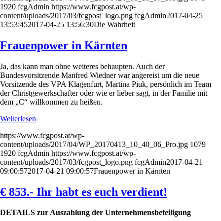
1920
fcgAdmin
https://www.fcgpost.at/wp-
content/uploads/2017/03/fcgpost_logo.png
fcgAdmin
2017-04-25
13:53:45
2017-04-25 13:56:30
Die Wahrheit
Frauenpower in Kärnten
Ja, das kann man ohne weiteres behaupten. Auch der
Bundesvorsitzende Manfred Wiedner war angereist um die neue
Vorsitzende des VPA Klagenfurt, Martina Piuk, persönlich im Team
der Christgewerkschafter oder wie er lieber sagt, in der Familie mit
dem „C“ willkommen zu heißen.
Weiterlesen
https://www.fcgpost.at/wp-
content/uploads/2017/04/WP_20170413_10_40_06_Pro.jpg
1079
1920
fcgAdmin
https://www.fcgpost.at/wp-
content/uploads/2017/03/fcgpost_logo.png
fcgAdmin
2017-04-21
09:00:57
2017-04-21 09:00:57
Frauenpower in Kärnten
€ 853.- Ihr habt es euch verdient!
DETAILS zur Auszahlung der Unternehmensbeteiligung