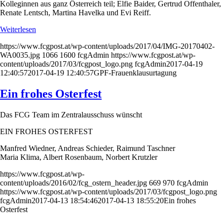
Kolleginnen aus ganz Österreich teil; Elfie Baider, Gertrud Offenthaler,
Renate Lentsch, Martina Havelka und Evi Reiff.
Weiterlesen
https://www.fcgpost.at/wp-content/uploads/2017/04/IMG-20170402-
WA0035.jpg
1066
1600
fcgAdmin
https://www.fcgpost.at/wp-
content/uploads/2017/03/fcgpost_logo.png
fcgAdmin
2017-04-19
12:40:57
2017-04-19 12:40:57
GPF-Frauenklausurtagung
Ein frohes Osterfest
Das FCG Team im Zentralausschuss wünscht
EIN FROHES OSTERFEST
Manfred Wiedner, Andreas Schieder, Raimund Taschner
Maria Klima, Albert Rosenbaum, Norbert Krutzler
https://www.fcgpost.at/wp-
content/uploads/2016/02/fcg_ostern_header.jpg
669
970
fcgAdmin
https://www.fcgpost.at/wp-content/uploads/2017/03/fcgpost_logo.png
fcgAdmin
2017-04-13 18:54:46
2017-04-13 18:55:20
Ein frohes
Osterfest