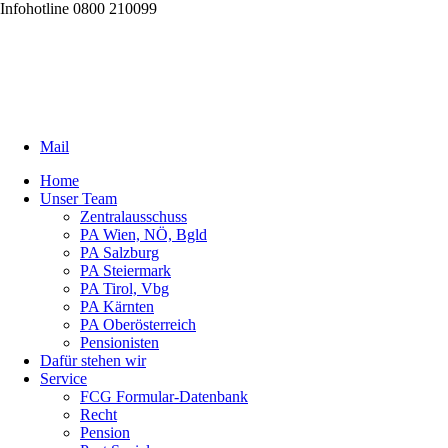
Infohotline 0800 210099
Mail
Home
Unser Team
Zentralausschuss
PA Wien, NÖ, Bgld
PA Salzburg
PA Steiermark
PA Tirol, Vbg
PA Kärnten
PA Oberösterreich
Pensionisten
Dafür stehen wir
Service
FCG Formular-Datenbank
Recht
Pension