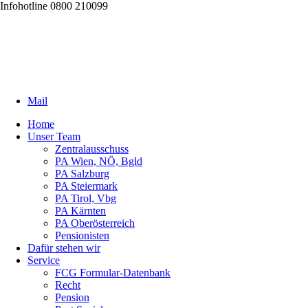
Infohotline 0800 210099
Mail
Home
Unser Team
Zentralausschuss
PA Wien, NÖ, Bgld
PA Salzburg
PA Steiermark
PA Tirol, Vbg
PA Kärnten
PA Oberösterreich
Pensionisten
Dafür stehen wir
Service
FCG Formular-Datenbank
Recht
Pension