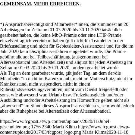
GEMEINSAM. MEHR ERREICHEN.
*) Anspruchsberechtigt sind Mitarbeiter*innen, die zumindest an 20
Arbeitstagen im Zeitraum 01.03.2020 bis 30.11.2020 tatsächlich
gearbeitet haben, die keine MbO-Prämie oder eine LTIP-Prämie
einzelvertraglich vereinbart haben (gilt nicht für Teamleiter in der
Briefzustellung und nicht für Gebietsleiter-Assistenzen) und für die im
Jahr 2020 kein Disziplinarverfahren eingeleitet wurde. Die Prämie
gebührt aliquot bei Teilbeschäftigung (ausgenommen bei
Alterssabbatical und Altersteilzeit) und aliquot für jeden Arbeitstag im
Zeitraum 01.03.2020 bis 30.11.2020, an dem gearbeitet wurde.
Als Tag an dem gearbeitet wurde, gilt jeder Tag, an dem der/die
Mitarbeiter*in nicht im Karenzurlaub, nicht im Mutterschutz, nicht im
Krankenstand, nicht suspendiert, nicht in einem
Ruhestandsversetzungsverfahren, nicht vom Dienst freigestellt oder
sonst wie abwesend war. Urlaub bzw. Freizeitausgleich und/oder
Ausbildung und/oder Arbeitsleistung im Homeoffice gelten nicht als
„abwesend“ im Sinne dieses Anspruchsausschlusses, sehr wohl jedoch
aber die Ruhephase bei Altersteilzeit oder Alterssabbatical.
https://www.fcgpost.at/wp-content/uploads/2020/11/Jubel-
geschnitten.png
1756
2340
Maria Klima
https://www.fcgpost.at/wp-
content/uploads/2017/03/fcgpost_logo.png
Maria Klima
2020-11-10