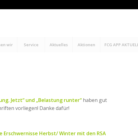
hen wir
Service
Aktuelles
Aktionen
FCG APP AKTUEL
ng. Jetzt“ und „Belastung runter“
haben gut
riften vorliegen! Danke dafür!
e Erschwernisse Herbst/ Winter mit den RSA