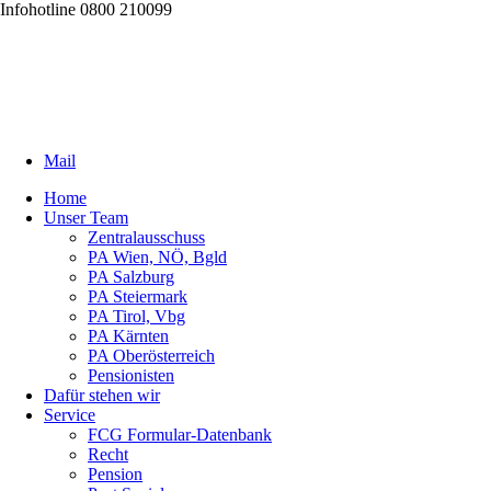
Infohotline 0800 210099
Mail
Home
Unser Team
Zentralausschuss
PA Wien, NÖ, Bgld
PA Salzburg
PA Steiermark
PA Tirol, Vbg
PA Kärnten
PA Oberösterreich
Pensionisten
Dafür stehen wir
Service
FCG Formular-Datenbank
Recht
Pension