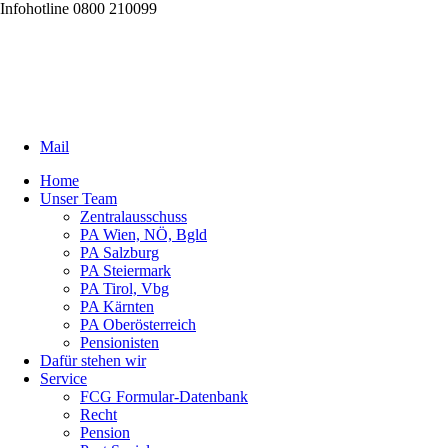
Infohotline 0800 210099
Mail
Home
Unser Team
Zentralausschuss
PA Wien, NÖ, Bgld
PA Salzburg
PA Steiermark
PA Tirol, Vbg
PA Kärnten
PA Oberösterreich
Pensionisten
Dafür stehen wir
Service
FCG Formular-Datenbank
Recht
Pension