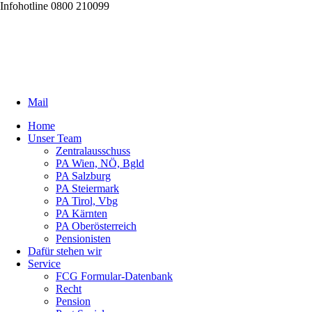
Infohotline 0800 210099
Mail
Home
Unser Team
Zentralausschuss
PA Wien, NÖ, Bgld
PA Salzburg
PA Steiermark
PA Tirol, Vbg
PA Kärnten
PA Oberösterreich
Pensionisten
Dafür stehen wir
Service
FCG Formular-Datenbank
Recht
Pension