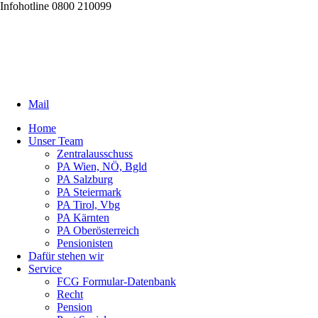
Infohotline 0800 210099
Mail
Home
Unser Team
Zentralausschuss
PA Wien, NÖ, Bgld
PA Salzburg
PA Steiermark
PA Tirol, Vbg
PA Kärnten
PA Oberösterreich
Pensionisten
Dafür stehen wir
Service
FCG Formular-Datenbank
Recht
Pension