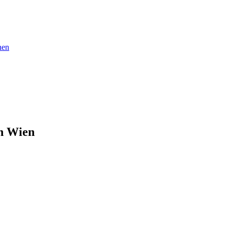
nen
in Wien