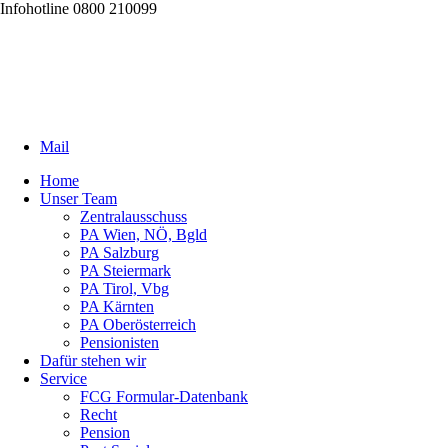
Infohotline 0800 210099
Mail
Home
Unser Team
Zentralausschuss
PA Wien, NÖ, Bgld
PA Salzburg
PA Steiermark
PA Tirol, Vbg
PA Kärnten
PA Oberösterreich
Pensionisten
Dafür stehen wir
Service
FCG Formular-Datenbank
Recht
Pension