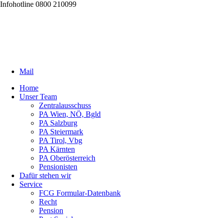
Infohotline 0800 210099
Mail
Home
Unser Team
Zentralausschuss
PA Wien, NÖ, Bgld
PA Salzburg
PA Steiermark
PA Tirol, Vbg
PA Kärnten
PA Oberösterreich
Pensionisten
Dafür stehen wir
Service
FCG Formular-Datenbank
Recht
Pension