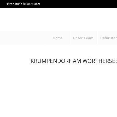
Infohotline 0800 210099
Home
Unser Team
Dafür ste
KRUMPENDORF AM WÖRTHERSE