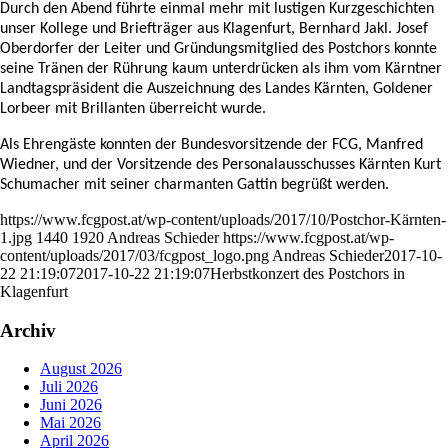
Durch den Abend führte einmal mehr mit lustigen Kurzgeschichten
unser Kollege und Briefträger aus Klagenfurt, Bernhard Jakl. Josef
Oberdorfer der Leiter und Gründungsmitglied des Postchors konnte
seine Tränen der Rührung kaum unterdrücken als ihm vom Kärntner
Landtagspräsident die Auszeichnung des Landes Kärnten, Goldener
Lorbeer mit Brillanten überreicht wurde.
Als Ehrengäste konnten der Bundesvorsitzende der FCG, Manfred
Wiedner, und der Vorsitzende des Personalausschusses Kärnten Kurt
Schumacher mit seiner charmanten Gattin begrüßt werden.
https://www.fcgpost.at/wp-content/uploads/2017/10/Postchor-Kärnten-
1.jpg
1440
1920
Andreas Schieder
https://www.fcgpost.at/wp-
content/uploads/2017/03/fcgpost_logo.png
Andreas Schieder
2017-10-
22 21:19:07
2017-10-22 21:19:07
Herbstkonzert des Postchors in
Klagenfurt
Archiv
August 2026
Juli 2026
Juni 2026
Mai 2026
April 2026