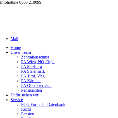
Infohotline 0800 210099
Mail
Home
Unser Team
Zentralausschuss
PA Wien, NÖ, Bgld
PA Salzburg
PA Steiermark
PA Tirol, Vbg
PA Kärnten
PA Oberösterreich
Pensionisten
Dafür stehen wir
Service
FCG Formular-Datenbank
Recht
Pension