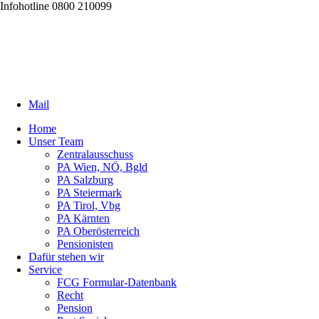
Infohotline 0800 210099
Mail
Home
Unser Team
Zentralausschuss
PA Wien, NÖ, Bgld
PA Salzburg
PA Steiermark
PA Tirol, Vbg
PA Kärnten
PA Oberösterreich
Pensionisten
Dafür stehen wir
Service
FCG Formular-Datenbank
Recht
Pension