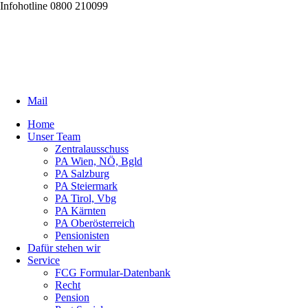
Infohotline 0800 210099
Mail
Home
Unser Team
Zentralausschuss
PA Wien, NÖ, Bgld
PA Salzburg
PA Steiermark
PA Tirol, Vbg
PA Kärnten
PA Oberösterreich
Pensionisten
Dafür stehen wir
Service
FCG Formular-Datenbank
Recht
Pension