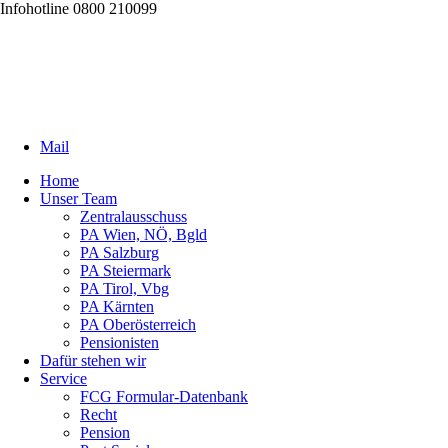
Infohotline 0800 210099
Mail
Home
Unser Team
Zentralausschuss
PA Wien, NÖ, Bgld
PA Salzburg
PA Steiermark
PA Tirol, Vbg
PA Kärnten
PA Oberösterreich
Pensionisten
Dafür stehen wir
Service
FCG Formular-Datenbank
Recht
Pension