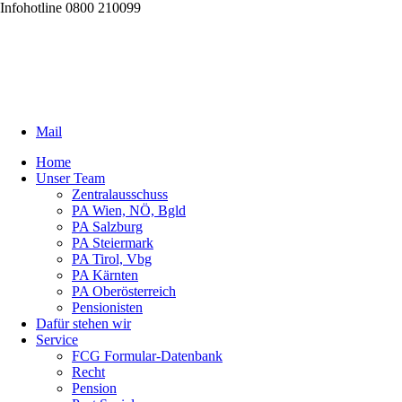
Infohotline 0800 210099
Mail
Home
Unser Team
Zentralausschuss
PA Wien, NÖ, Bgld
PA Salzburg
PA Steiermark
PA Tirol, Vbg
PA Kärnten
PA Oberösterreich
Pensionisten
Dafür stehen wir
Service
FCG Formular-Datenbank
Recht
Pension