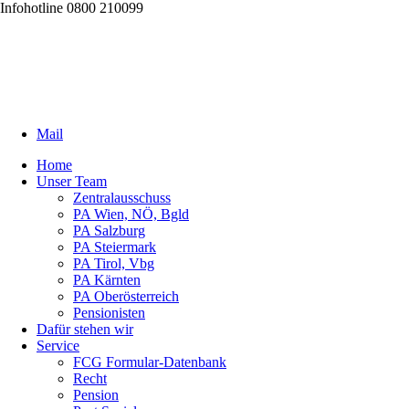
Infohotline 0800 210099
Mail
Home
Unser Team
Zentralausschuss
PA Wien, NÖ, Bgld
PA Salzburg
PA Steiermark
PA Tirol, Vbg
PA Kärnten
PA Oberösterreich
Pensionisten
Dafür stehen wir
Service
FCG Formular-Datenbank
Recht
Pension