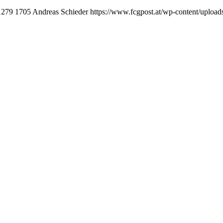
1279
1705
Andreas Schieder
https://www.fcgpost.at/wp-content/upload