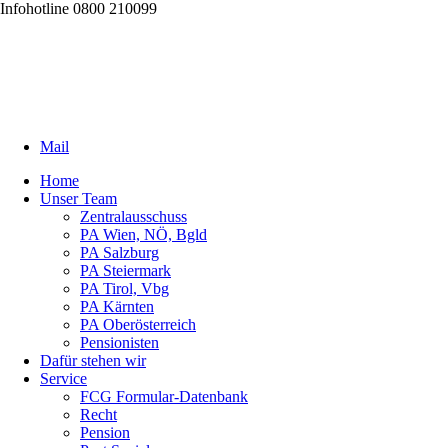
Infohotline 0800 210099
Mail
Home
Unser Team
Zentralausschuss
PA Wien, NÖ, Bgld
PA Salzburg
PA Steiermark
PA Tirol, Vbg
PA Kärnten
PA Oberösterreich
Pensionisten
Dafür stehen wir
Service
FCG Formular-Datenbank
Recht
Pension