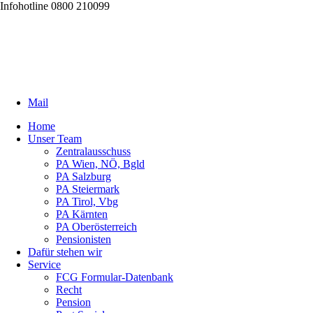
Infohotline 0800 210099
Mail
Home
Unser Team
Zentralausschuss
PA Wien, NÖ, Bgld
PA Salzburg
PA Steiermark
PA Tirol, Vbg
PA Kärnten
PA Oberösterreich
Pensionisten
Dafür stehen wir
Service
FCG Formular-Datenbank
Recht
Pension