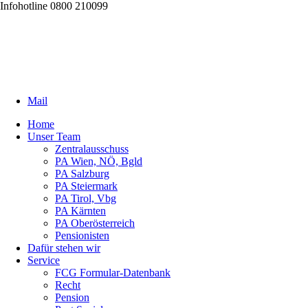
Infohotline 0800 210099
Mail
Home
Unser Team
Zentralausschuss
PA Wien, NÖ, Bgld
PA Salzburg
PA Steiermark
PA Tirol, Vbg
PA Kärnten
PA Oberösterreich
Pensionisten
Dafür stehen wir
Service
FCG Formular-Datenbank
Recht
Pension