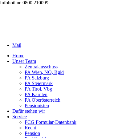
Infohotline 0800 210099
Mail
Home
Unser Team
Zentralausschuss
PA Wien, NÖ, Bgld
PA Salzburg
PA Steiermark
PA Tirol, Vbg
PA Kärnten
PA Oberösterreich
Pensionisten
Dafür stehen wir
Service
FCG Formular-Datenbank
Recht
Pension