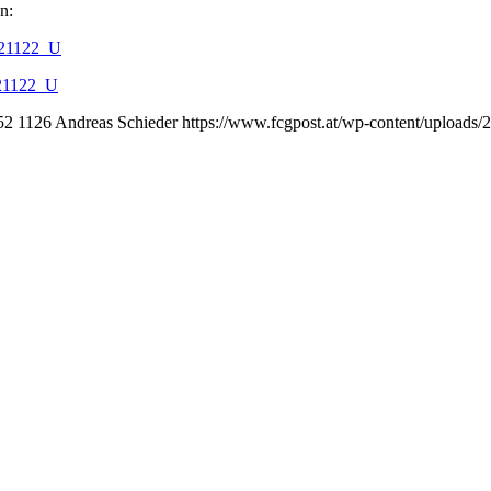
n:
221122_U
221122_U
52
1126
Andreas Schieder
https://www.fcgpost.at/wp-content/uploads/