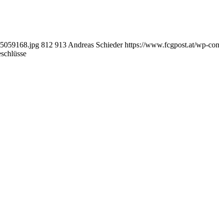
65059168.jpg
812
913
Andreas Schieder
https://www.fcgpost.at/wp-co
schlüsse