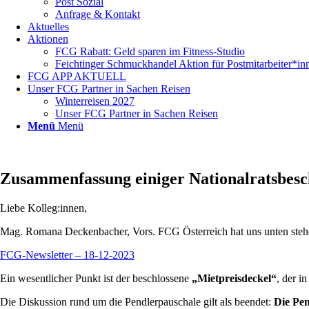
Post Sozial
Anfrage & Kontakt
Aktuelles
Aktionen
FCG Rabatt: Geld sparen im Fitness-Studio
Feichtinger Schmuckhandel Aktion für Postmitarbeiter*in
FCG APP AKTUELL
Unser FCG Partner in Sachen Reisen
Winterreisen 2027
Unser FCG Partner in Sachen Reisen
Menü
Menü
Zusammenfassung einiger Nationalratsbesc
Liebe Kolleg:innen,
Mag. Romana Deckenbacher, Vors. FCG Österreich hat uns unten stehen
FCG-Newsletter – 18-12-2023
Ein wesentlicher Punkt ist der beschlossene
„Mietpreisdeckel“
, der i
Die Diskussion rund um die Pendlerpauschale gilt als beendet:
Die Pen