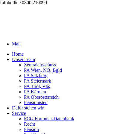
Infohotline 0800 210099
Mail
Home
Unser Team
Zentralausschuss
PA Wien, NÖ, Bgld
PA Salzburg
PA Steiermark
PA Tirol, Vbg
PA Kärnten
PA Oberösterreich
Pensionisten
Dafür stehen wir
Service
FCG Formular-Datenbank
Recht
Pension