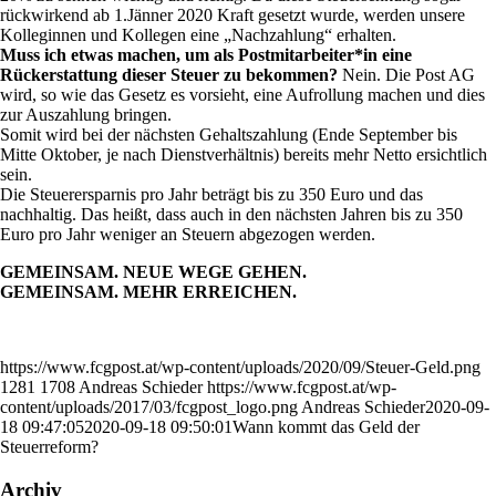
rückwirkend ab 1.Jänner 2020 Kraft gesetzt wurde, werden unsere
Kolleginnen und Kollegen eine „Nachzahlung“ erhalten.
Muss ich etwas machen, um als Postmitarbeiter*in eine
Rückerstattung dieser Steuer zu bekommen?
Nein. Die Post AG
wird, so wie das Gesetz es vorsieht, eine Aufrollung machen und dies
zur Auszahlung bringen.
Somit wird bei der nächsten Gehaltszahlung (Ende September bis
Mitte Oktober, je nach Dienstverhältnis) bereits mehr Netto ersichtlich
sein.
Die Steuerersparnis pro Jahr beträgt bis zu 350 Euro und das
nachhaltig. Das heißt, dass auch in den nächsten Jahren bis zu 350
Euro pro Jahr weniger an Steuern abgezogen werden.
GEMEINSAM. NEUE WEGE GEHEN.
GEMEINSAM. MEHR ERREICHEN.
https://www.fcgpost.at/wp-content/uploads/2020/09/Steuer-Geld.png
1281
1708
Andreas Schieder
https://www.fcgpost.at/wp-
content/uploads/2017/03/fcgpost_logo.png
Andreas Schieder
2020-09-
18 09:47:05
2020-09-18 09:50:01
Wann kommt das Geld der
Steuerreform?
Archiv