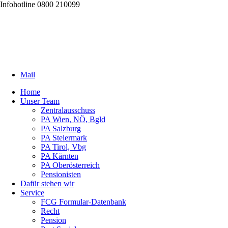
Infohotline 0800 210099
Mail
Home
Unser Team
Zentralausschuss
PA Wien, NÖ, Bgld
PA Salzburg
PA Steiermark
PA Tirol, Vbg
PA Kärnten
PA Oberösterreich
Pensionisten
Dafür stehen wir
Service
FCG Formular-Datenbank
Recht
Pension