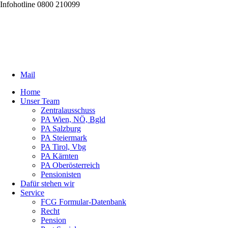
Infohotline 0800 210099
Mail
Home
Unser Team
Zentralausschuss
PA Wien, NÖ, Bgld
PA Salzburg
PA Steiermark
PA Tirol, Vbg
PA Kärnten
PA Oberösterreich
Pensionisten
Dafür stehen wir
Service
FCG Formular-Datenbank
Recht
Pension