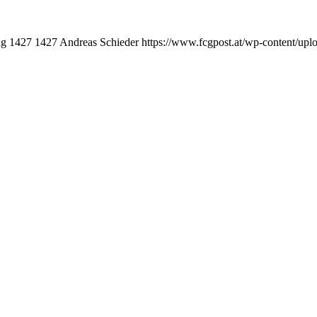
ng
1427
1427
Andreas Schieder
https://www.fcgpost.at/wp-content/upl