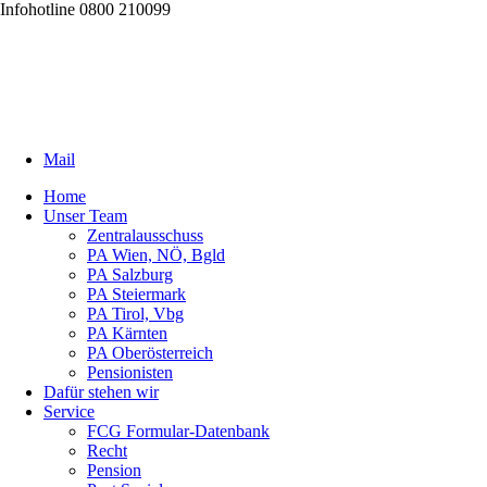
Infohotline 0800 210099
Mail
Home
Unser Team
Zentralausschuss
PA Wien, NÖ, Bgld
PA Salzburg
PA Steiermark
PA Tirol, Vbg
PA Kärnten
PA Oberösterreich
Pensionisten
Dafür stehen wir
Service
FCG Formular-Datenbank
Recht
Pension