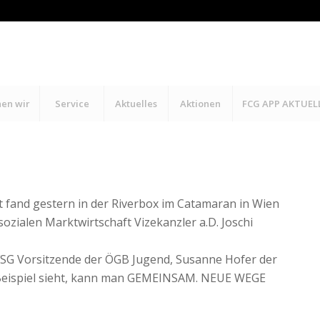
hen wir
Service
Aktuelles
Aktionen
FCG APP AKTUEL
 fand gestern in der Riverbox im Catamaran in Wien
sozialen Marktwirtschaft Vizekanzler a.D. Joschi
 FSG Vorsitzende der ÖGB Jugend, Susanne Hofer der
 Beispiel sieht, kann man GEMEINSAM. NEUE WEGE