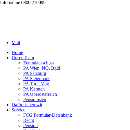
Infohotline 0800 210099
Mail
Home
Unser Team
Zentralausschuss
PA Wien, NÖ, Bgld
PA Salzburg
PA Steiermark
PA Tirol, Vbg
PA Kärnten
PA Oberösterreich
Pensionisten
Dafür stehen wir
Service
FCG Formular-Datenbank
Recht
Pension