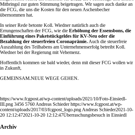
Mitbringsl zur guten Stimmung beigetragen. Wir sagen auch danke an
die FCG, die uns die Kosten für den neuen Aschenbecher
übernommen hat.
In seiner Rede betonte Koll. Wiedner natürlich auch die
Errungenschaften der FCG, wie die
Erhöhung der Essensbons, die
Einführung eines Paketstückgeldes für KV-Neu oder die
Bezahlung der steuerfreien Coronaprämie.
Auch die steuerfreie
Auszahlung des Teilhabens am Unternehmenserfolg betreibt Koll.
Wiedner bei der Regierung mit Vehemenz.
Hoffentlich kommen sie bald wieder, denn mit dieser FCG wollen wir
in Zukunft,
GEMEINSAM.NEUE WEGE GEHEN.
https://www.fcgpost.at/wp-content/uploads/2021/10/Foto-Einsiedl-
III.png
3456
5760
Andreas Schieder
https://www.fcgpost.at/wp-
content/uploads/2017/03/fcgpost_logo.png
Andreas Schieder
2021-10-
20 12:12:47
2021-10-20 12:12:47
Überraschungsbesuch in Einsiedl
Archiv