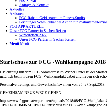
Post Sozial
Anfrage & Kontakt
Aktuelles
Aktionen
FCG Rabatt: Geld sparen im Fitness-Studio
Feichtinger Schmuckhandel Aktion für Postmitarbeiter*in
FCG APP AKTUELL
Unser FCG Partner in Sachen Reisen
Winterreisen 2027
Unser FCG Partner in Sachen Reisen
Menü
Menü
Startschuss zur FCG -Wahlkampagne 2018
Gleichzeitig mit dem FCG Sommerfest im Wiener Prater ist der 
natürlich beim großen FCG -Wahlkampfakt dabei und freuen sich schon
Personalvertretungs-und Gewerkschaftswahlen von 25.-27.Sept.2018:
GEMEINSAM.NEUE WEGE GEHEN.
https://www.fcgpost.at/wp-content/uploads/2018/08/FCG-Wahlplakat-
10:40:14
2018-08-24 10:40:14
Startschuss zur FCG -Wahlkampagne 2