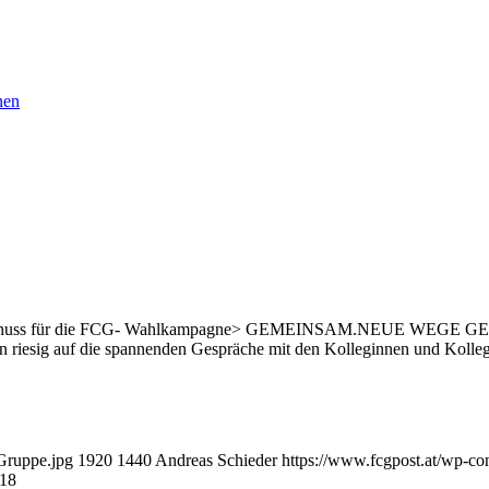
nen
Startschuss für die FCG- Wahlkampagne> GEMEINSAM.NEUE WEGE GEH
 riesig auf die spannenden Gespräche mit den Kolleginnen und Kolleg
Gruppe.jpg
1920
1440
Andreas Schieder
https://www.fcgpost.at/wp-co
018