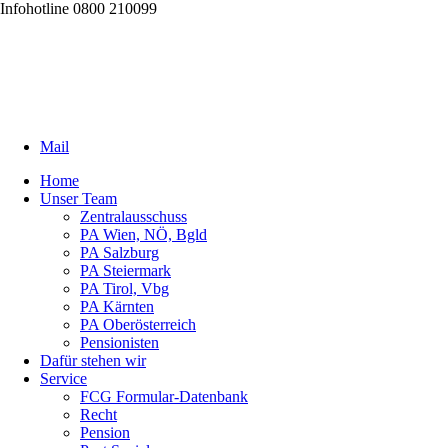
Infohotline 0800 210099
Mail
Home
Unser Team
Zentralausschuss
PA Wien, NÖ, Bgld
PA Salzburg
PA Steiermark
PA Tirol, Vbg
PA Kärnten
PA Oberösterreich
Pensionisten
Dafür stehen wir
Service
FCG Formular-Datenbank
Recht
Pension