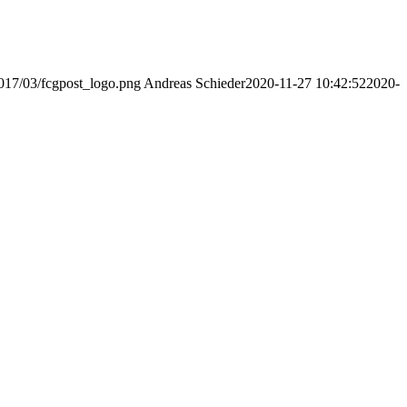
2017/03/fcgpost_logo.png
Andreas Schieder
2020-11-27 10:42:52
2020-