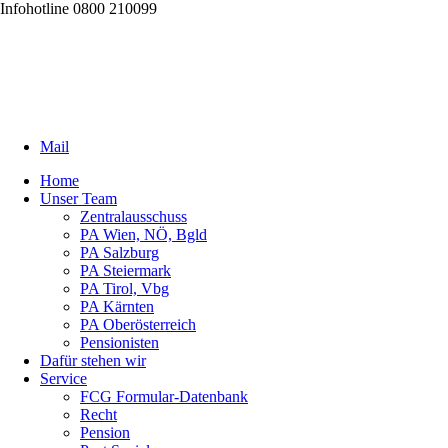
Infohotline 0800 210099
Mail
Home
Unser Team
Zentralausschuss
PA Wien, NÖ, Bgld
PA Salzburg
PA Steiermark
PA Tirol, Vbg
PA Kärnten
PA Oberösterreich
Pensionisten
Dafür stehen wir
Service
FCG Formular-Datenbank
Recht
Pension