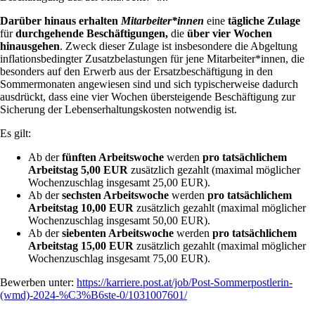
Darüber hinaus erhalten
Mitarbeiter*innen
eine
tägliche
Zulage
für
durchgehende Beschäftigungen,
die
über vier Wochen
hinausgehen
. Zweck dieser Zulage ist insbeson­dere die Abgeltung
inflationsbedingter Zusatzbelastungen für jene Mitarbeiter*innen, die
besonders auf den Erwerb aus der Ersatzbeschäftigung in den
Sommermonaten angewiesen sind und sich typischerweise dadurch
ausdrückt, dass eine vier Wochen übersteigende Beschäftigung zur
Sicherung der Lebenserhaltungskosten notwendig ist.
Es gilt:
Ab der
fünften Arbeitswoche
werden
pro tatsächlichem
Arbeitstag 5,00 EUR
zusätzlich gezahlt (maximal möglicher
Wochenzuschlag insgesamt 25,00 EUR).
Ab der
sechsten Arbeitswoche
werden
pro tatsächlichem
Arbeitstag 10,00 EUR
zusätzlich gezahlt (maximal möglicher
Wochenzuschlag insgesamt 50,00 EUR).
Ab der
siebenten Arbeitswoche
werden
pro tatsächlichem
Arbeitstag 15,00 EUR
zusätzlich gezahlt (maximal möglicher
Wochenzuschlag insgesamt 75,00 EUR).
Bewerben unter:
https://karriere.post.at/job/Post-Sommerpostlerin-
(wmd)-2024-%C3%B6ste-0/1031007601/