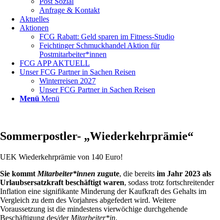
Post Sozial
Anfrage & Kontakt
Aktuelles
Aktionen
FCG Rabatt: Geld sparen im Fitness-Studio
Feichtinger Schmuckhandel Aktion für
Postmitarbeiter*innen
FCG APP AKTUELL
Unser FCG Partner in Sachen Reisen
Winterreisen 2027
Unser FCG Partner in Sachen Reisen
Menü
Menü
Sommerpostler- „Wiederkehrprämie“
UEK Wiederkehrprämie von 140 Euro!
Sie kommt
Mitarbeiter*innen
zugute
, die bereits
im Jahr 2023 als
Urlaubsersatzkraft
beschäftigt waren
, sodass trotz fortschreitender
Inflation eine signifikante Minderung der Kaufkraft des Gehalts im
Vergleich zu dem des Vorjahres abgefedert wird. Weitere
Voraussetzung ist die mindestens vierwöchige durchgehende
Beschäftigung des/der
Mitarbeiter*in
.