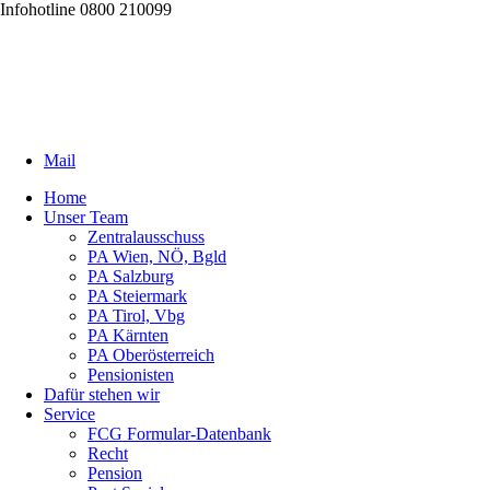
Infohotline 0800 210099
Mail
Home
Unser Team
Zentralausschuss
PA Wien, NÖ, Bgld
PA Salzburg
PA Steiermark
PA Tirol, Vbg
PA Kärnten
PA Oberösterreich
Pensionisten
Dafür stehen wir
Service
FCG Formular-Datenbank
Recht
Pension