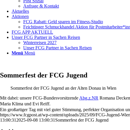
Post Sozial
Anfrage & Kontakt
Aktuelles
Aktionen
FCG Rabatt: Geld sparen im Fitness-Studio
Feichtinger Schmuckhandel Aktion für Postmitarbeiter*in
FCG APP AKTUELL
Unser FCG Partner in Sachen Reisen
Winterreisen 2027
Unser FCG Partner in Sachen Reisen
Menü
Menü
Sommerfest der FCG Jugend
Sommerfest der FCG Jugend an der Alten Donau in Wien
Mit dabei: unsere FCG-Bundesvorsitzende
Abg.z.NR
Romana Deckenba
Maria Klima und Evi Reiff.
Ein großartiger Tag mit viel guter Stimmung, perfekter Organisation un
https://www.fcgpost.at/wp-content/uploads/2025/09/FCG-Jugend-Wien
13:00:31
2025-09-08 13:00:31
Sommerfest der FCG Jugend