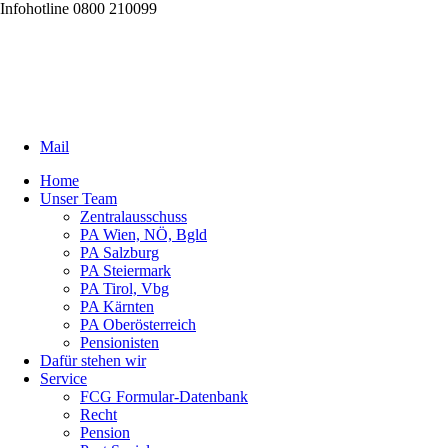
Infohotline 0800 210099
Mail
Home
Unser Team
Zentralausschuss
PA Wien, NÖ, Bgld
PA Salzburg
PA Steiermark
PA Tirol, Vbg
PA Kärnten
PA Oberösterreich
Pensionisten
Dafür stehen wir
Service
FCG Formular-Datenbank
Recht
Pension