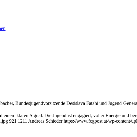
nen
cher, Bundesjugendvorsitzende Desislava Fatahi und Jugend-Generals
d einem klaren Signal: Die Jugend ist engagiert, voller Energie und be
.jpg
921
1211
Andreas Schieder
https://www.fcgpost.at/wp-content/up