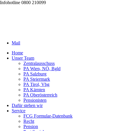
Infohotline 0800 210099
Mail
Home
Unser Team
Zentralausschuss
PA Wien, NÖ, Bgld
PA Salzburg
PA Steiermark
PA Tirol, Vbg
PA Kärnten
PA Oberösterreich
Pensionisten
Dafür stehen wir
Service
FCG Formular-Datenbank
Recht
Pension