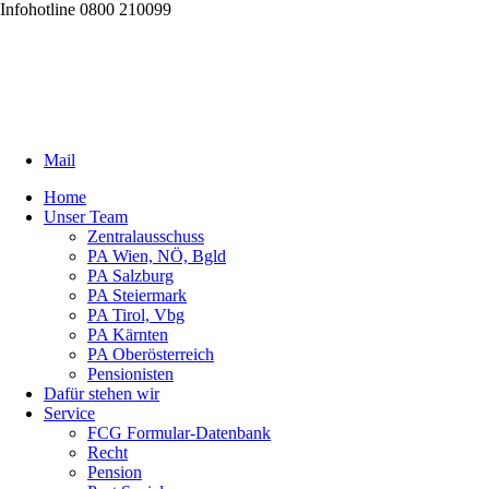
Infohotline 0800 210099
Mail
Home
Unser Team
Zentralausschuss
PA Wien, NÖ, Bgld
PA Salzburg
PA Steiermark
PA Tirol, Vbg
PA Kärnten
PA Oberösterreich
Pensionisten
Dafür stehen wir
Service
FCG Formular-Datenbank
Recht
Pension