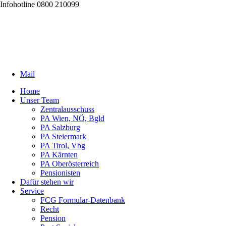
Infohotline 0800 210099
Mail
Home
Unser Team
Zentralausschuss
PA Wien, NÖ, Bgld
PA Salzburg
PA Steiermark
PA Tirol, Vbg
PA Kärnten
PA Oberösterreich
Pensionisten
Dafür stehen wir
Service
FCG Formular-Datenbank
Recht
Pension