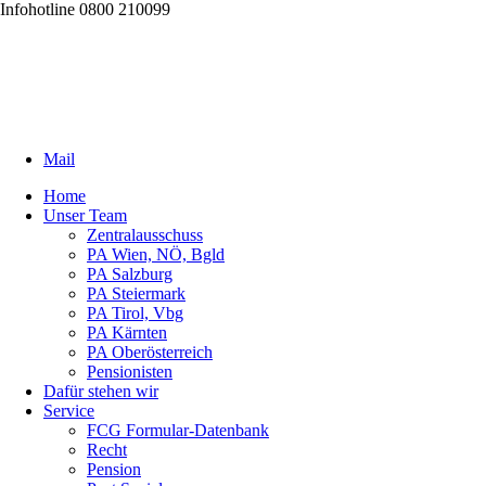
Infohotline 0800 210099
Mail
Home
Unser Team
Zentralausschuss
PA Wien, NÖ, Bgld
PA Salzburg
PA Steiermark
PA Tirol, Vbg
PA Kärnten
PA Oberösterreich
Pensionisten
Dafür stehen wir
Service
FCG Formular-Datenbank
Recht
Pension