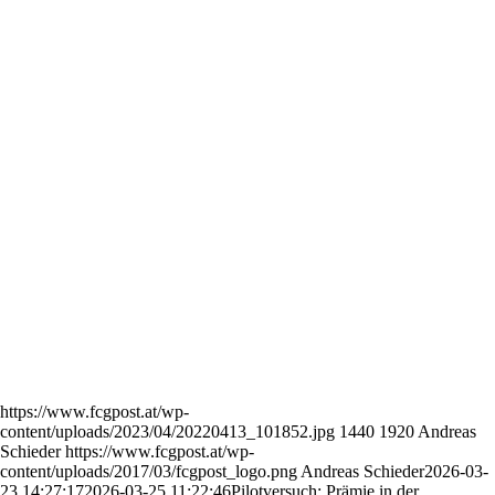
https://www.fcgpost.at/wp-
content/uploads/2023/04/20220413_101852.jpg
1440
1920
Andreas
Schieder
https://www.fcgpost.at/wp-
content/uploads/2017/03/fcgpost_logo.png
Andreas Schieder
2026-03-
23 14:27:17
2026-03-25 11:22:46
Pilotversuch: Prämie in der