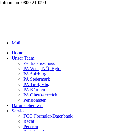
Infohotline 0800 210099
Mail
Home
Unser Team
Zentralausschuss
PA Wien, NÖ, Bgld
PA Salzburg
PA Steiermark
PA Tirol, Vbg
PA Kärnten
PA Oberösterreich
Pensionisten
Dafür stehen wir
Service
FCG Formular-Datenbank
Recht
Pension