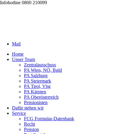
Infohotline 0800 210099
Mail
Home
Unser Team
Zentralausschuss
PA Wien, NÖ, Bgld
PA Salzburg
PA Steiermark
PA Tirol, Vbg
PA Kärnten
PA Oberösterreich
Pensionisten
Dafür stehen wir
Service
FCG Formular-Datenbank
Recht
Pension