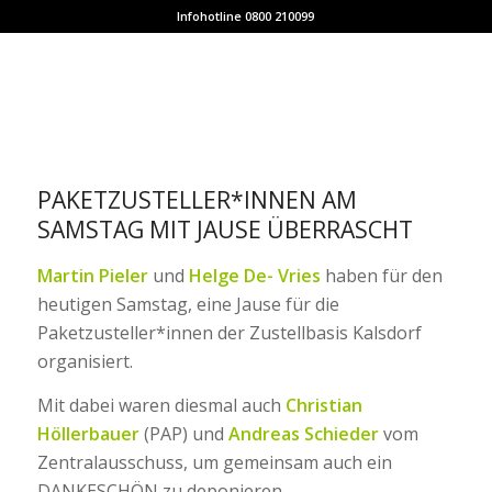
Infohotline 0800 210099
PAKETZUSTELLER*INNEN AM
SAMSTAG MIT JAUSE ÜBERRASCHT
Martin Pieler
und
Helge De- Vries
haben für den
heutigen Samstag, eine Jause für die
Paketzusteller*innen der Zustellbasis Kalsdorf
organisiert.
Mit dabei waren diesmal auch
Christian
Höllerbauer
(PAP) und
Andreas Schieder
vom
Zentralausschuss, um gemeinsam auch ein
DANKESCHÖN zu deponieren.