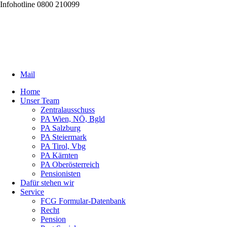
Infohotline 0800 210099
Mail
Home
Unser Team
Zentralausschuss
PA Wien, NÖ, Bgld
PA Salzburg
PA Steiermark
PA Tirol, Vbg
PA Kärnten
PA Oberösterreich
Pensionisten
Dafür stehen wir
Service
FCG Formular-Datenbank
Recht
Pension