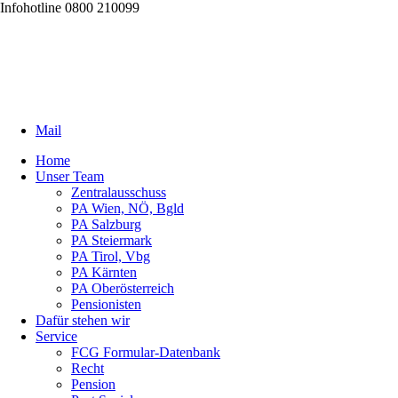
Infohotline 0800 210099
Mail
Home
Unser Team
Zentralausschuss
PA Wien, NÖ, Bgld
PA Salzburg
PA Steiermark
PA Tirol, Vbg
PA Kärnten
PA Oberösterreich
Pensionisten
Dafür stehen wir
Service
FCG Formular-Datenbank
Recht
Pension