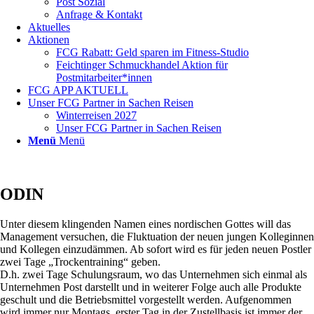
Post Sozial
Anfrage & Kontakt
Aktuelles
Aktionen
FCG Rabatt: Geld sparen im Fitness-Studio
Feichtinger Schmuckhandel Aktion für
Postmitarbeiter*innen
FCG APP AKTUELL
Unser FCG Partner in Sachen Reisen
Winterreisen 2027
Unser FCG Partner in Sachen Reisen
Menü
Menü
ODIN
Unter diesem klingenden Namen eines nordischen Gottes will das
Management versuchen, die Fluktuation der neuen jungen Kolleginnen
und Kollegen einzudämmen. Ab sofort wird es für jeden neuen Postler
zwei Tage „Trockentraining“ geben.
D.h. zwei Tage Schulungsraum, wo das Unternehmen sich einmal als
Unternehmen Post darstellt und in weiterer Folge auch alle Produkte
geschult und die Betriebsmittel vorgestellt werden. Aufgenommen
wird immer nur Montags, erster Tag in der Zustellbasis ist immer der