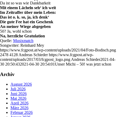
Da ist so was wie Dankbarkeit
Mit einem Lächeln seh‘ ich weit
Im Zeitraffer über mein Leben:
Das ist o. k. so, ja, ich denk‘
Die gute Fee hat ein Geschenk
An meiner Wiege abgegeben
50? Ja, wohl schon
Na, herzliche Gratulation
Quelle:
Musixmatch
Songwriter: Reinhard Mey
https://www.fcgpost.at/wp-content/uploads/2021/04/Foto-Bodisch.png
2478
4128
Andreas Schieder
https://www.fcgpost.at/wp-
content/uploads/2017/03/fcgpost_logo.png
Andreas Schieder
2021-04-
30 20:50:43
2021-04-30 20:54:01
Unser Michi – 50! was jetzt schon
Archiv
August 2026
Juli 2026
Juni 2026
Mai 2026
April 2026
März 2026
Februar 2026