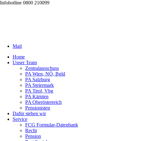
Infohotline 0800 210099
Mail
Home
Unser Team
Zentralausschuss
PA Wien, NÖ, Bgld
PA Salzburg
PA Steiermark
PA Tirol, Vbg
PA Kärnten
PA Oberösterreich
Pensionisten
Dafür stehen wir
Service
FCG Formular-Datenbank
Recht
Pension