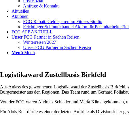
Post Sozial
Anfrage & Kontakt
Aktuelles
Aktionen
FCG Rabatt: Geld sparen im Fitness-Studio
Feichtinger Schmuckhandel Aktion für Postmitarbeiter*in
FCG APP AKTUELL
Unser FCG Partner in Sachen Reisen
Winterreisen 2027
Unser FCG Partner in Sachen Reisen
Menü
Menü
Logistikaward Zustellbasis Birkfeld
Aus Anlass des gewonnenen Logistikaward der Zustellbasis Birkfeld, w
Bürgermeister aus den Regionen. Das Team rund um Gerhard Pöllabauer (
Von der FCG waren Andreas Schieder und Maria Klima gekommen, um d
Für Alois Reif dürfte es einer der letzten Auftritte als Divisionsleiter