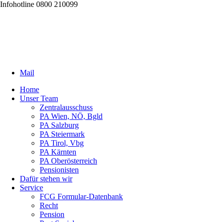
Infohotline 0800 210099
Mail
Home
Unser Team
Zentralausschuss
PA Wien, NÖ, Bgld
PA Salzburg
PA Steiermark
PA Tirol, Vbg
PA Kärnten
PA Oberösterreich
Pensionisten
Dafür stehen wir
Service
FCG Formular-Datenbank
Recht
Pension