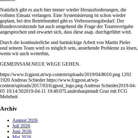
Natürlich gibt es auch hier immer wieder Herausforderungen, die
vollsten Einsatz verlangen. Eine Systemisierung ist schon wieder
geplant, bei den Betriebsmittel gibt es Verbesserungsbedarf. Der
Bundesvorsitzende hat auch umgehend die Frage der Tourenvergabe
angesprochen und erwartet sich, dass diese asap. durchgeführt wird.
Durch die kontinuierliche und hartnäckige Arbeit von Martin Pieler
und seinem Team wird es möglich sein, anstehende Probleme zu lösen,
wenn wir auch weiterhin,
GEMEINSAM.NEUE WEGE GEHEN.
https://www.fcgpost.at/wp-content/uploads/2019/04/8010.png
1292
1920
Andreas Schieder
https://www.fcgpost.at/wp-
content/uploads/2017/03/fcgpost_logo.png
Andreas Schieder
2019-04-
05 10:14:50
2019-04-11 19:40:07
Landeshauptstadt Graz mit FCG
Mehrheit
Archiv
August 2026
Juli 2026
Juni 2026
Mai 2026