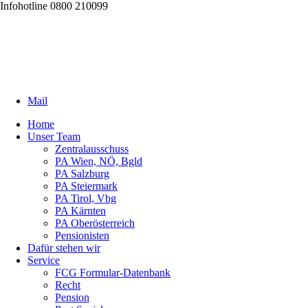
Infohotline 0800 210099
Mail
Home
Unser Team
Zentralausschuss
PA Wien, NÖ, Bgld
PA Salzburg
PA Steiermark
PA Tirol, Vbg
PA Kärnten
PA Oberösterreich
Pensionisten
Dafür stehen wir
Service
FCG Formular-Datenbank
Recht
Pension